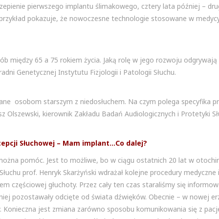
epienie pierwszego implantu ślimakowego, cztery lata później – dru
st przykład pokazuje, że nowoczesne technologie stosowane w medycy
b między 65 a 75 rokiem życia. Jaką rolę w jego rozwoju odgrywają 
dni Genetycznej Instytutu Fizjologii i Patologii Słuchu.
ecane osobom starszym z niedosłuchem. Na czym polega specyfika p
z Olszewski, kierownik Zakładu Badań Audiologicznych i Protetyki Sł
cepcji Słuchowej – Mam implant…Co dalej?
żna pomóc. Jest to możliwe, bo w ciągu ostatnich 20 lat w otochir
gii Słuchu prof. Henryk Skarżyński wdrażał kolejne procedury medyczne
tem częściowej głuchoty. Przez cały ten czas staraliśmy się informo
iej pozostawały odcięte od świata dźwięków. Obecnie – w nowej erze
zy. Konieczna jest zmiana zarówno sposobu komunikowania się z pacje