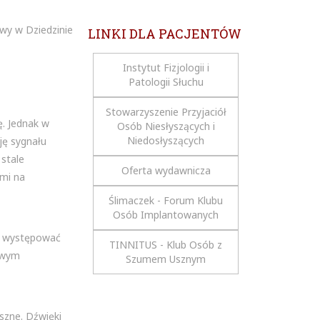
owy w Dziedzinie
LINKI DLA PACJENTÓW
Instytut Fizjologii i
Patologii Słuchu
Stowarzyszenie Przyjaciół
ę. Jednak w
Osób Niesłyszących i
Niedosłyszących
ję sygnału
stale
Oferta wydawnicza
mi na
Ślimaczek - Forum Klubu
Osób Implantowanych
gą występować
TINNITUS - Klub Osób z
kowym
Szumem Usznym
uszne. Dźwięki