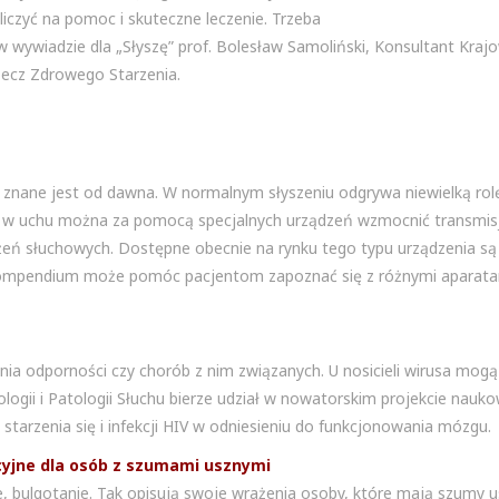
liczyć na pomoc i skuteczne leczenie. Trzeba
 wywiadzie dla „Słyszę” prof. Bolesław Samoliński, Konsultant Kraj
zecz Zdrowego Starzenia.
znane jest od dawna. W normalnym słyszeniu odgrywa niewielką rol
k w uchu można za pomocą specjalnych urządzeń wzmocnić transmis
żeń słuchowych. Dostępne obecnie na rynku tego typu urządzenia są 
 kompendium może pomóc pacjentom zapoznać się z różnymi aparata
nia odporności czy chorób z nim związanych. U nosicieli wirusa mo
ologii i Patologii Słuchu bierze udział w nowatorskim projekcie nau
tarzenia się i infekcji HIV w odniesieniu do funkcjonowania mózgu.
tacyjne dla osób z szumami usznymi
nie, bulgotanie. Tak opisują swoje wrażenia osoby, które mają szumy 