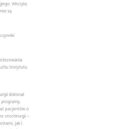
giego. Włożyła
nie są
czynniki
rotezowania
uchu Instytutu
urgii dokonał
 i programy,
wać pacjentów o
 otochirurgii –
ntami, jak i