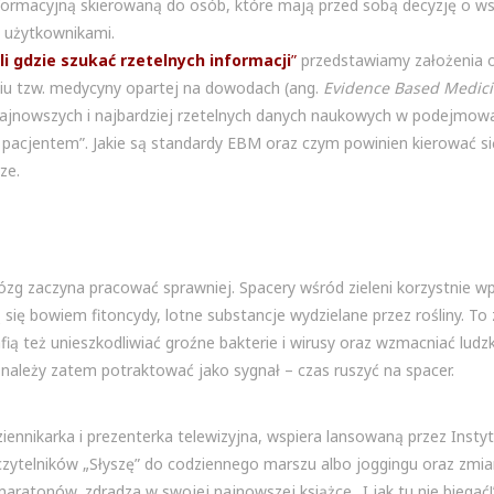
formacyjną skierowaną do osób, które mają przed sobą decyzję o ws
h użytkownikami.
li gdzie szukać rzetelnych informacji
”
przedstawiamy założenia 
iu tzw. medycyny opartej na dowodach (ang.
Evidence Based Medic
jnowszych i najbardziej rzetelnych danych naukowych w podejmowa
pacjentem”. Jakie są standardy EBM oraz czym powinien kierować si
ze.
ózg zaczyna pracować sprawniej. Spacery wśród zieleni korzystnie w
ię bowiem fitoncydy, lotne substancje wydzielane przez rośliny. To 
ą też unieszkodliwiać groźne bakterie i wirusy oraz wzmacniać ludzk
 należy zatem potraktować jako sygnał – czas ruszyć na spacer.
nnikarka i prezenterka telewizyjna, wspiera lansowaną przez Instytut
czytelników „Słyszę” do codziennego marszu albo joggingu oraz zmia
ratonów, zdradza w swojej najnowszej książce „I jak tu nie biegać!”