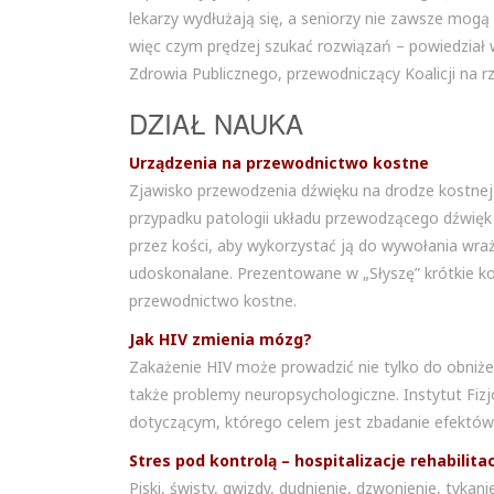
lekarzy wydłużają się, a seniorzy nie zawsze mogą 
więc czym prędzej szukać rozwiązań – powiedział w
Zdrowia Publicznego, przewodniczący Koalicji na r
DZIAŁ NAUKA
Urządzenia na przewodnictwo kostne
Zjawisko przewodzenia dźwięku na drodze kostnej 
przypadku patologii układu przewodzącego dźwię
przez kości, aby wykorzystać ją do wywołania wra
udoskonalane. Prezentowane w „Słyszę” krótkie
przewodnictwo kostne.
Jak HIV zmienia mózg?
Zakażenie HIV może prowadzić nie tylko do obniże
także problemy neuropsychologiczne. Instytut Fizj
dotyczącym, którego celem jest zbadanie efektów s
Stres pod kontrolą – hospitalizacje rehabili
Piski, świsty, gwizdy, dudnienie, dzwonienie, tyka