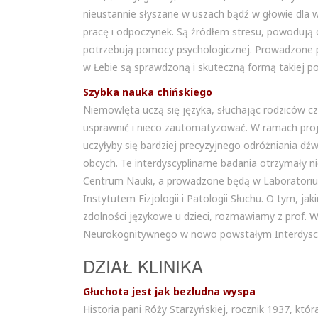
nieustannie słyszane w uszach bądź w głowie dla 
pracę i odpoczynek. Są źródłem stresu, powodują 
potrzebują pomocy psychologicznej. Prowadzone prze
w Łebie są sprawdzoną i skuteczną formą takiej p
Szybka nauka chińskiego
Niemowlęta uczą się języka, słuchając rodziców c
usprawnić i nieco zautomatyzować. W ramach proj
uczyłyby się bardziej precyzyjnego odróżniania dź
obcych. Te interdyscyplinarne badania otrzymał
Centrum Nauki, a prowadzone będą w Laboratoriu
Instytutem Fizjologii i Patologii Słuchu. O tym, 
zdolności językowe u dzieci, rozmawiamy z prof.
Neurokognitywnego w nowo powstałym Interdysc
DZIAŁ KLINIKA
Głuchota jest jak bezludna wyspa
Historia pani Róży Starzyńskiej, rocznik 1937, któ