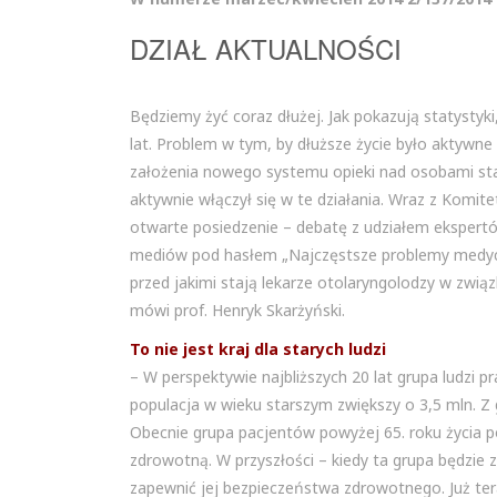
DZIAŁ AKTUALNOŚCI
Będziemy żyć coraz dłużej. Jak pokazują statystyki
lat. Problem w tym, by dłuższe życie było aktywne
założenia nowego systemu opieki nad osobami starsz
aktywnie włączył się w te działania. Wraz z Komi
otwarte posiedzenie – debatę z udziałem ekspert
mediów pod hasłem „Najczęstsze problemy medycz
przed jakimi stają lekarze otolaryngolodzy w zwią
mówi prof. Henryk Skarżyński.
To nie jest kraj dla starych ludzi
– W perspektywie najbliższych 20 lat grupa ludzi p
populacja w wieku starszym zwiększy o 3,5 mln. Z
Obecnie grupa pacjentów powyżej 65. roku życia p
zdrowotną. W przyszłości – kiedy ta grupa będzie z
zapewnić jej bezpieczeństwa zdrowotnego. Już tera