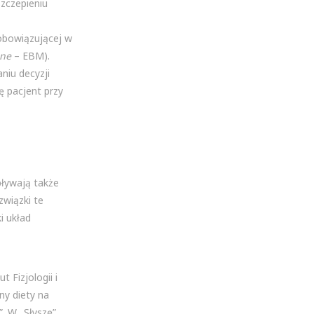
zczepieniu
obowiązującej w
ine
– EBM).
niu decyzji
ę pacjent przy
pływają także
związki te
i układ
 Fizjologii i
ny diety na
. W „Słyszę”