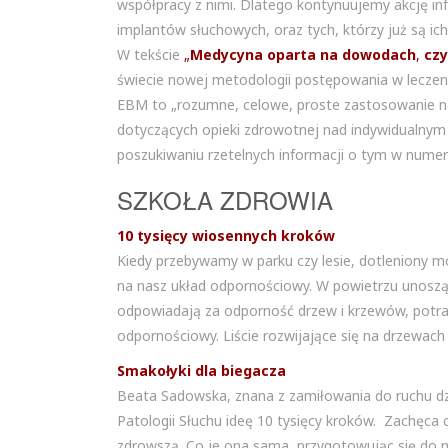
współpracy z nimi. Dlatego kontynuujemy akcję in
implantów słuchowych, oraz tych, którzy już są ic
W tekście
„
Medycyna oparta na dowodach
,
czy
świecie nowej metodologii postępowania w leczen
EBM to „rozumne, celowe, proste zastosowanie na
dotyczących opieki zdrowotnej nad indywidualnym 
poszukiwaniu rzetelnych informacji o tym w numer
SZKOŁA ZDROWIA
10 tysięcy wiosennych kroków
Kiedy przebywamy w parku czy lesie, dotleniony m
na nasz układ odpornościowy. W powietrzu unoszą s
odpowiadają za odporność drzew i krzewów, potrafi
odpornościowy. Liście rozwijające się na drzewach
Smakołyki dla biegacza
Beata Sadowska, znana z zamiłowania do ruchu dzie
Patologii Słuchu ideę 10 tysięcy kroków. Zachęca 
zdrowszą. Co je ona sama, przygotowując się do ma