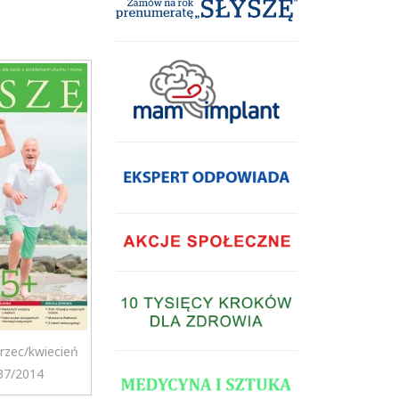
zec/kwiecień
37/2014