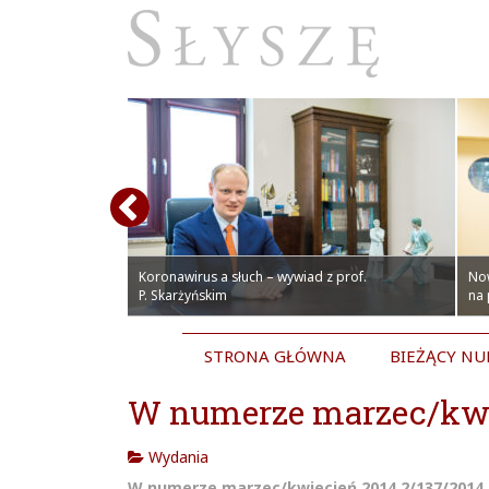
olskich pacjentów.
czepienia
towym Centrum
Koronawirus a słuch – wywiad z prof.
No
P. Skarżyńskim
na
STRONA GŁÓWNA
BIEŻĄCY N
W numerze marzec/kwi
Wydania
W numerze marzec/kwiecień 2014 2/137/2014