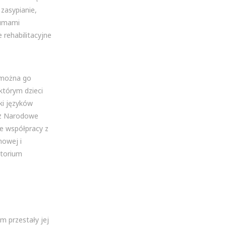
zasypianie,
zumami
 rehabilitacyjne
e można go
którym dzieci
ki języków
ez Narodowe
e współpracy z
howej i
atorium
m przestały jej