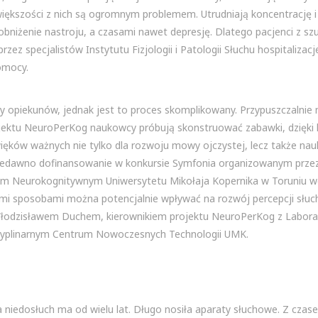
większości z nich są ogromnym problemem. Utrudniają koncentrację i 
obniżenie nastroju, a czasami nawet depresję. Dlatego pacjenci z s
z specjalistów Instytutu Fizjologii i Patologii Słuchu hospitalizacje
omocy.
zy opiekunów, jednak jest to proces skomplikowany. Przypuszczalni
ektu NeuroPerKog naukowcy próbują skonstruować zabawki, dzięki 
więków ważnych nie tylko dla rozwoju mowy ojczystej, lecz także nau
y niedawno dofinansowanie w konkursie Symfonia organizowanym prz
m Neurokognitywnym Uniwersytetu Mikołaja Kopernika w Toruniu w
jakimi sposobami można potencjalnie wpływać na rozwój percepcji słuc
 Włodzisławem Duchem, kierownikiem projektu NeuroPerKog z Labor
yplinarnym Centrum Nowoczesnych Technologii UMK.
ra niedosłuch ma od wielu lat. Długo nosiła aparaty słuchowe. Z czase