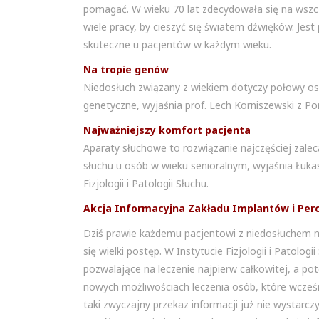
pomagać. W wieku 70 lat zdecydowała się na wszcz
wiele pracy, by cieszyć się światem dźwięków. Je
skuteczne u pacjentów w każdym wieku.
Na tropie genów
Niedosłuch związany z wiekiem dotyczy połowy osó
genetyczne, wyjaśnia prof. Lech Korniszewski z Pora
Najważniejszy komfort pacjenta
Aparaty słuchowe to rozwiązanie najczęściej zal
słuchu u osób w wieku senioralnym, wyjaśnia Łukas
Fizjologii i Patologii Słuchu.
Akcja Informacyjna Zakładu Implantów i Per
Dziś prawie każdemu pacjentowi z niedosłuchem mo
się wielki postęp. W Instytucie Fizjologii i Patolo
pozwalające na leczenie najpierw całkowitej, a po
nowych możliwościach leczenia osób, które wcześn
taki zwyczajny przekaz informacji już nie wystarc