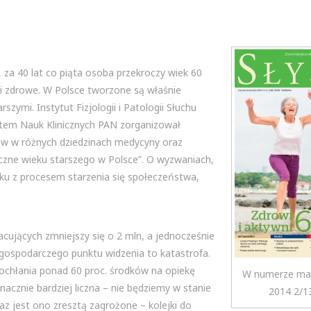
, za 40 lat co piąta osoba przekroczy wiek 60
 i zdrowe. W Polsce tworzone są właśnie
ymi. Instytut Fizjologii i Patologii Słuchu
tetem Nauk Klinicznych PAN zorganizował
ów w różnych dziedzinach medycyny oraz
ne wieku starszego w Polsce”. O wyzwaniach,
zku z procesem starzenia się społeczeństwa,
racujących zmniejszy się o 2 mln, a jednocześnie
 gospodarczego punktu widzenia to katastrofa.
ochłania ponad 60 proc. środków na opiekę
W numerze mar
nacznie bardziej liczna – nie będziemy w stanie
2014 2/1
z jest ono zresztą zagrożone – kolejki do