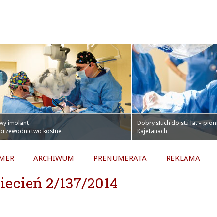
wy implant
Dobry słuch do stu lat – pio
 przewodnictwo kostne
Kajetanach
UMER
ARCHIWUM
PRENUMERATA
REKLAMA
ecień 2/137/2014