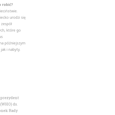
 robić?
ieciństwie.
iecko urodzi się
 zespół
ch, które go
us
 na późniejszym
ak i nabyty.
ceprezydent
 (WHO) ds.
łonek Rady