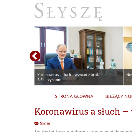
olskich pacjentów.
czepienia
towym Centrum
Koronawirus a słuch – wywiad z prof.
No
P. Skarżyńskim
na
STRONA GŁÓWNA
BIEŻĄCY N
Koronawirus a słuch – 
Slider
Im dłużej trwa pandemia, tym więcej dowiad