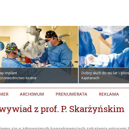
wy implant
Dobry słuch do stu lat – pio
 przewodnictwo kostne
Kajetanach
UMER
ARCHIWUM
PRENUMERATA
REKLAMA
wywiad z prof. P. Skarżyńskim
ujemy się o zdrowotnych konsekwencjach zakażenia wirusem 