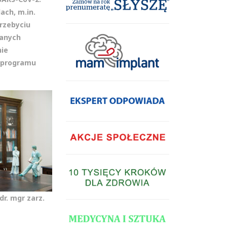
ach, m.in.
rzebyciu
wanych
nie
em programu
zdr. mgr zarz.