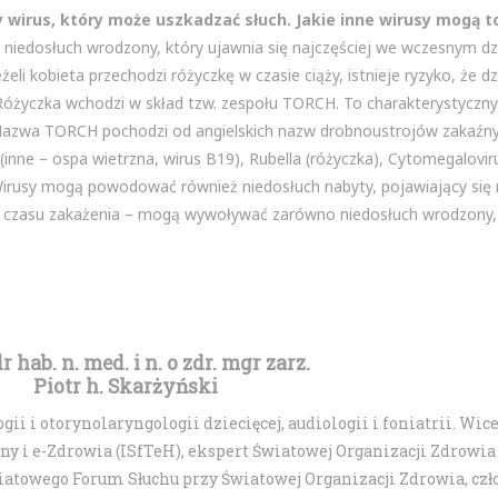
 wirus, który może uszkadzać słuch. Jakie inne wirusy mogą to
 niedosłuch wrodzony, który ujawnia się najczęściej we wczesnym dz
żeli kobieta przechodzi różyczkę w czasie ciąży, istnieje ryzyko, że dz
Różyczka wchodzi w skład tzw. zespołu TORCH. To charakterystyczny
zwa TORCH pochodzi od angielskich nazw drobnoustrojów zakaźny
nne – ospa wietrzna, wirus B19), Rubella (różyczka), Cytomegalovir
. Wirusy mogą powodować również niedosłuch nabyty, pojawiający się
e od czasu zakażenia – mogą wywoływać zarówno niedosłuch wrodzony, j
dr hab. n. med. i n. o zdr. mgr zarz.
Piotr h. Skarżyński
ii i otorynolaryngologii dziecięcej, audiologii i foniatrii. Wi
i e-Zdrowia (ISfTeH), ekspert Światowej Organizacji Zdrowia
wiatowego Forum Słuchu przy Światowej Organizacji Zdrowia, cz