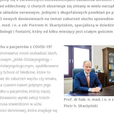
ad oddechowy. U chorych obserwuje się zmiany w wielu narząd
az układzie nerwowym. Jednymi z długofalowych powikłań po p
. O nowych doniesieniach na temat zaburzeń słuchu spowodo
med. i n. o zdr. Piotrem H. Skarżyńskim, specjalistą w dziedzi
diologii i foniatrii, który od kilku miesięcy jest stałym gości
chu u pacjentów z COVID-19?
koronawirus może uszkadzać słuch,
 lipcowym „JAMA Otolaryngology –
otolaryngologicznym, opublikowano
y School of Medicine, które to
stwie do zaburzeń węchu czy smaku,
 (a czasem nawet jedynym jego
ko u pacjentów, którzy ciężej
stawiono wyniki sekcji trzech
Prof. dr hab. n. med. i n. o 
rusa stwierdzono w uchu
Piotr h. Skarżyński
ci skroniowej, która znajduje się