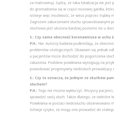
za małżowiną). Sądzę, że taka lokalizacja nie je
do gromadzenia się w części nosowej gardła, któ
istnieje więc możliwość, że wirus poprzez trąbkę
Zagrożeni zaburzeniami słuchu spowodowanymi prze
słuchowa jest ułożona bardziej poziomo niż u dor
S.: Czy sama obecność koronawirusa w uchu 
P.H.:
Nie. Autorzy badania podkreślają, że obecn
problemów otologicznych. Obawiam się jednak odl
u pacjentów może dochodzić do pogorszenia słuchu
zakażenia. Podobne powikłania występują na przykł
powodować progresywny niedosłuch prowadzący d
S.: Czy to oznacza, że jednym ze skutków p
słuchem?
P.H.:
Tego nie można wykluczyć. Wszyscy pacjenci,
sprawdzić swój słuch. Także dlatego, że niektóre 
Powikłania w postaci niedosłuchu obserwowano m.i
Istnieje ryzyko, że mogą one prowadzić do stałeg