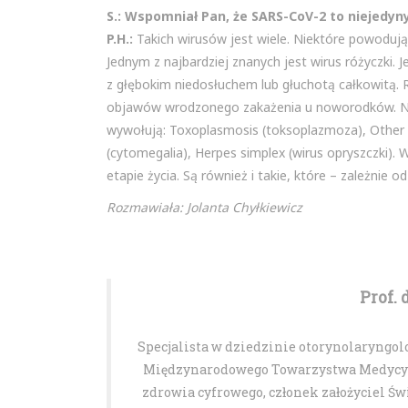
S.: Wspomniał Pan, że SARS-CoV-2 to niejedyny
P.H.:
Takich wirusów jest wiele. Niektóre powodują
Jednym z najbardziej znanych jest wirus różyczki. Je
z głębokim niedosłuchem lub głuchotą całkowitą. 
objawów wrodzonego zakażenia u noworodków. Na
wywołują: Toxoplasmosis (toksoplazmoza), Other (i
(cytomegalia), Herpes simplex (wirus opryszczki)
etapie życia. Są również i takie, które – zależni
Rozmawiała: Jolanta Chyłkiewicz
Prof. 
Specjalista w dziedzinie otorynolaryngolog
Międzynarodowego Towarzystwa Medycyny 
zdrowia cyfrowego, członek założyciel Ś