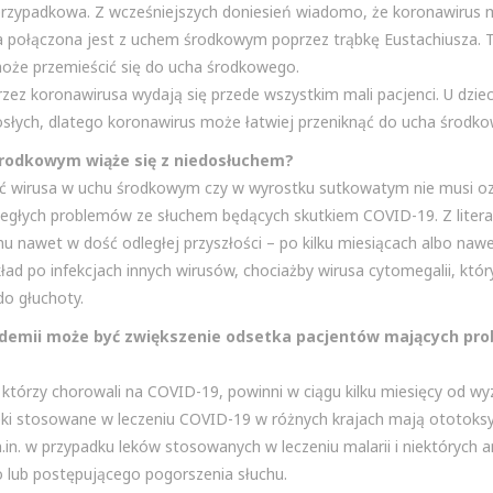
st przypadkowa. Z wcześniejszych doniesień wiadomo, że koronawirus
ra połączona jest z uchem środkowym poprzez trąbkę Eustachiusza. 
 może przemieścić się do ucha środkowego.
z koronawirusa wydają się przede wszystkim mali pacjenci. U dziec
osłych, dlatego koronawirus może łatwiej przeniknąć do ucha środk
środkowym wiąże się z niedosłuchem?
ość wirusa w uchu środkowym czy w wyrostku sutkowatym nie musi o
egłych problemów ze słuchem będących skutkiem COVID-19. Z literat
 nawet w dość odległej przyszłości – po kilku miesiącach albo naw
ad po infekcjach innych wirusów, chociażby wirusa cytomegalii, któ
o głuchoty.
andemii może być zwiększenie odsetka pacjentów mających pr
 którzy chorowali na COVID-19, powinni w ciągu kilku miesięcy od wy
leki stosowane w leczeniu COVID-19 w różnych krajach mają ototoksy
n. w przypadku leków stosowanych w leczeniu malarii i niektórych a
o lub postępującego pogorszenia słuchu.