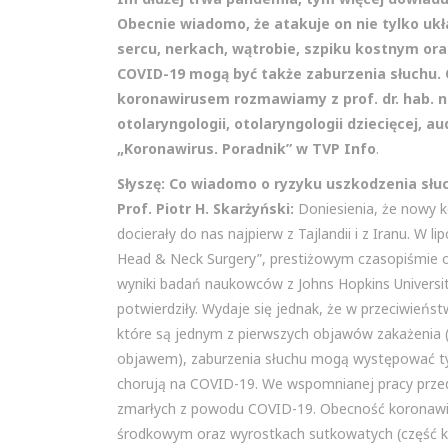
Obecnie wiadomo, że atakuje on nie tylko ukł
sercu, nerkach, wątrobie, szpiku kostnym or
COVID-19 mogą być także zaburzenia słuchu
koronawirusem rozmawiamy z prof. dr. hab. n. 
otolaryngologii, otolaryngologii dziecięcej, au
„Koronawirus. Poradnik” w TVP Info
.
Słyszę: Co wiadomo o ryzyku uszkodzenia słu
Prof. Piotr H. Skarżyński:
Doniesienia, że nowy 
docierały do nas najpierw z Tajlandii i z Iranu. W
Head & Neck Surgery”, prestiżowym czasopiśmie 
wyniki badań naukowców z Johns Hopkins Universit
potwierdziły. Wydaje się jednak, że w przeciwień
które są jednym z pierwszych objawów zakażenia
objawem), zaburzenia słuchu mogą występować tyl
chorują na COVID-19. We wspomnianej pracy przed
zmarłych z powodu COVID-19. Obecność koronawi
środkowym oraz wyrostkach sutkowatych (część koś