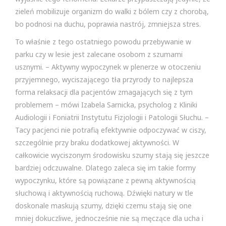
zieleń mobilizuje organizm do walki z bólem czy z chorobą,
bo podnosi na duchu, poprawia nastrój, zmniejsza stres.
To właśnie z tego ostatniego powodu przebywanie w
parku czy w lesie jest zalecane osobom z szumami
usznymi. – Aktywny wypoczynek w plenerze w otoczeniu
przyjemnego, wyciszającego tła przyrody to najlepsza
forma relaksacji dla pacjentów zmagających się z tym
problemem – mówi Izabela Sarnicka, psycholog z Kliniki
Audiologii i Foniatrii Instytutu Fizjologii i Patologii Słuchu. –
Tacy pacjenci nie potrafią efektywnie odpoczywać w ciszy,
szczególnie przy braku dodatkowej aktywności. W
całkowicie wyciszonym środowisku szumy stają się jeszcze
bardziej odczuwalne. Dlatego zaleca się im takie formy
wypoczynku, które są powiązane z pewną aktywnością
słuchową i aktywnością ruchową. Dźwięki natury w tle
doskonale maskują szumy, dzięki czemu stają się one
mniej dokuczliwe, jednocześnie nie są męczące dla ucha i