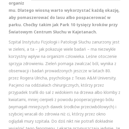
organiz
mu. Dlatego wiosną warto wykorzystać każdą okazję,
aby pomaszerować do lasu albo pospacerować w
parku. Choćby takim jak Park 10 tysięcy kroków przy
Światowym Centrum Słuchu w Kajetanach.
Szpital Instytutu Fizjologii i Patologii Słuchu zanurzony jest
w zieleni, a ta – jak pokazuje wiele badań – ma niezwykle
korzystny wpływ na organizm człowieka. Leśne otoczenie
sprzyja zdrowieniu. Zieleń pomaga zwalczać ból, wynika z
obserwacji i badań prowadzonych jeszcze w latach 80.
przez Rogera Ulricha, psychologa z Texas A&M University.
Pacjenci na oddziałach chirurgicznych, którzy przez
przypadek trafili do sal z widokiem na drzewa albo klomby z
kwiatami, mniej cierpieli z powodu pooperacyjnego bólu
(wymagali mniejszych dawek środków przeciwbólowych) i
szybciej wracali do zdrowia niż ci, którzy przez okno
oglądali mury szpitala. Do dziś nikt nie potrafi dokładnie
wyjaśnić tego fenomenu. Lekarze przypuszczają jedynie, że