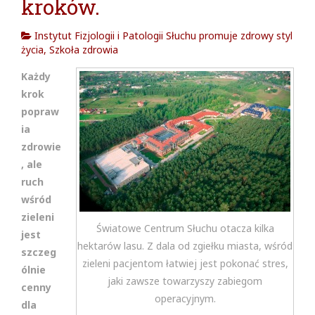
kroków.
cja w
Instytut Fizjologii i Patologii Słuchu promuje zdrowy styl
życia
,
Szkoła zdrowia
Każdy
krok
popraw
ia
zdrowie
, ale
ruch
wśród
zieleni
Światowe Centrum Słuchu otacza kilka
jest
hektarów lasu. Z dala od zgiełku miasta, wśród
szczeg
zieleni pacjentom łatwiej jest pokonać stres,
ólnie
jaki zawsze towarzyszy zabiegom
cenny
operacyjnym.
dla