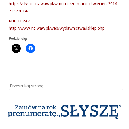
https://slysze.inz.waw.pl/w-numerze-marzeckwiecien-2014-
21372014/
KUP TERAZ
http://www.inz.waw.pl/web/wydawnictwa/isklep.php
Podziel się:
Szukaj dla: