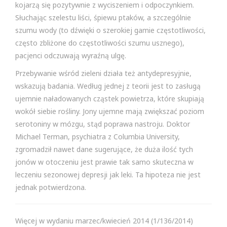
kojarzą się pozytywnie z wyciszeniem i odpoczynkiem.
Słuchając szelestu liści, śpiewu ptaków, a szczególnie
szumu wody (to dźwięki o szerokiej gamie częstotliwości,
często zbliżone do częstotliwości szumu usznego),
pacjenci odczuwają wyraźną ulgę.
Przebywanie wśród zieleni działa też antydepresyjnie,
wskazują badania. Według jednej z teorii jest to zasługą
ujemnie naładowanych cząstek powietrza, które skupiają
wokół siebie rośliny. Jony ujemne mają zwiększać poziom
serotoniny w mózgu, stąd poprawa nastroju. Doktor
Michael Terman, psychiatra z Columbia University,
zgromadził nawet dane sugerujące, że duża ilość tych
jonów w otoczeniu jest prawie tak samo skuteczna w
leczeniu sezonowej depresji jak leki. Ta hipoteza nie jest
jednak potwierdzona.
Więcej w wydaniu marzec/kwiecień 2014 (1/136/2014)