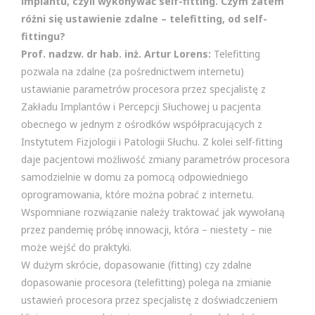
implantu, czyli wykonywać self-fitting. Czym zatem
różni się ustawienie zdalne – telefitting, od self-
fittingu?
Prof. nadzw. dr hab. inż. Artur Lorens:
Telefitting
pozwala na zdalne (za pośrednictwem internetu)
ustawianie parametrów procesora przez specjalistę z
Zakładu Implantów i Percepcji Słuchowej u pacjenta
obecnego w jednym z ośrodków współpracujących z
Instytutem Fizjologii i Patologii Słuchu. Z kolei self-fitting
daje pacjentowi możliwość zmiany parametrów procesora
samodzielnie w domu za pomocą odpowiedniego
oprogramowania, które można pobrać z internetu.
Wspomniane rozwiązanie należy traktować jak wywołaną
przez pandemię próbę innowacji, która – niestety – nie
może wejść do praktyki.
W dużym skrócie, dopasowanie (fitting) czy zdalne
dopasowanie procesora (telefitting) polega na zmianie
ustawień procesora przez specjalistę z doświadczeniem