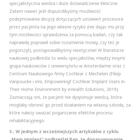
specjalistyczna wiedza i duże doświadczenie kliniczne.
Zatem nawet jeśli dopuścilibyśmy możliwość
podejmowania decyzji dotyczących ustawień procesora
przez pacjenta na jego własne ryzyko (nie dając mu przy
tym możliwości sprawdzenia za pomocą badań, czy tak
naprawdę poprawił sobie rozumienie mowy, czy też je
pogorszył), postępowalibyśmy nieetycznie! W literaturze
naukowej podkreśla to wielu specjalistów, między innymi
grupa naukowców z uniwersytetu w Amsterdamie oraz z
Centrum Naukowego firmy Cochlear z Mechelen (Filiep
Vanpoucke i inni, Empoweringf Cochlear Implant Users in
Their Home Environment by eHealth Solutions, 2019).
Zaznaczają oni, że pacjent nie dysponuje wiedzą, która
mogłaby obronić go przed działaniem na własną szkodę, za
które należy uważać pogarszanie efektów procesu
rehabilitacyjnego.
S.: W jednym z wcześniejszych artykułów z cyklu
„Mam implant” podkreślał Pan, że dopasowywanie