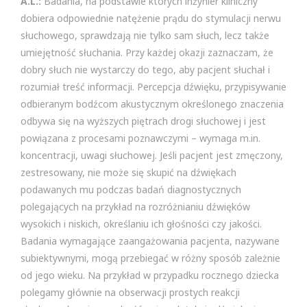
A.L.:
Badania, na podstawie których inżynier kliniczny
dobiera odpowiednie natężenie prądu do stymulacji nerwu
słuchowego, sprawdzają nie tylko sam słuch, lecz także
umiejętność słuchania. Przy każdej okazji zaznaczam, że
dobry słuch nie wystarczy do tego, aby pacjent słuchał i
rozumiał treść informacji. Percepcja dźwięku, przypisywanie
odbieranym bodźcom akustycznym określonego znaczenia
odbywa się na wyższych piętrach drogi słuchowej i jest
powiązana z procesami poznawczymi – wymaga m.in.
koncentracji, uwagi słuchowej. Jeśli pacjent jest zmęczony,
zestresowany, nie może się skupić na dźwiękach
podawanych mu podczas badań diagnostycznych
polegających na przykład na rozróżnianiu dźwięków
wysokich i niskich, określaniu ich głośności czy jakości.
Badania wymagające zaangażowania pacjenta, nazywane
subiektywnymi, mogą przebiegać w różny sposób zależnie
od jego wieku. Na przykład w przypadku rocznego dziecka
polegamy głównie na obserwacji prostych reakcji