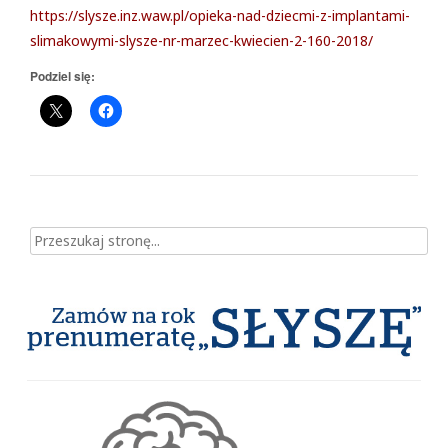
https://slysze.inz.waw.pl/opieka-nad-dziecmi-z-implantami-
slimakowymi-slysze-nr-marzec-kwiecien-2-160-2018/
Podziel się:
Szukaj dla: