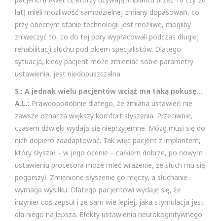
lat) mieli możliwość samodzielnej zmiany dopasowań, co
przy obecnym stanie technologii jest możliwe, mogliby
zniweczyć to, co do tej pory wypracowali podczas długiej
rehabilitacji słuchu pod okiem specjalistów. Dlatego
sytuacja, kiedy pacjent może zmieniać sobie parametry
ustawienia, jest niedopuszczalna.
S.: A jednak wielu pacjentów wciąż ma taką pokusę…
A.L.:
Prawdopodobnie dlatego, że zmiana ustawień nie
zawsze oznacza większy komfort słyszenia. Przeciwnie,
czasem dźwięki wydają się nieprzyjemne. Mózg musi się do
nich dopiero zaadaptować. Tak więc pacjent z implantem,
który słyszał – w jego ocenie – całkiem dobrze, po nowym
ustawieniu procesora może mieć wrażenie, że słuch mu się
pogorszył. Zmienione słyszenie go męczy, a słuchanie
wymaga wysiłku. Dlatego pacjentowi wydaje się, że
inżynier coś zepsuł i że sam wie lepiej, jaka stymulacja jest
dla niego najlepsza. Efekty ustawienia neurokognitywnego