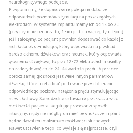
neurokognitywnego podejścia.
Przypomnijmy, że dopasowanie polega na doborze
odpowiednich poziomów stymulacji na poszczególnych
elektrodach. W systemie implantu mamy ich od 12 do 22
(przy czym nie oznacza to, że im jest ich więcej, tym lepiej).
Jeśli założymy, że pacjent powinien dopasować do każdej z
nich ładunek stymulujący, który odpowiada na przykład
bardzo cichemu dźwiękowi oraz ładunek, który odpowiada
głośnemu dźwiękowi, to przy 12–22 elektrodach musiałby
on zadecydować co do 24–44 wartości prądu. A przecież
oprócz samej głośności jest wiele innych parametrów
dźwięku, które trzeba brać pod uwagę przy dobieraniu
odpowiedniego poziomu natężenia prądu stymulującego
nerw słuchowy. Samodzielne ustawianie przekracza więc
możliwości pacjenta. Regulując procesor w sposób
intuicyjny, nigdy nie mógłby on mieć pewności, że implant
będzie dawał mu maksimum możliwości słuchowych.
Nawet ustawienie tego, co wydaje się najprostsze, czyli