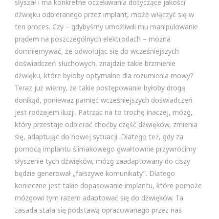
słyszał i ma konkretne oczekiwania dotyczące jakości
dźwięku odbieranego przez implant, może włączyć się w
ten proces. Czy – gdybyśmy umożliwili mu manipulowanie
prądem na poszczególnych elektrodach – można
domniemywać, że odwołując się do wcześniejszych
doświadczeń słuchowych, znajdzie takie brzmienie
dźwięku, które byłoby optymalne dla rozumienia mowy?
Teraz już wiemy, że takie postępowanie byłoby drogą
donikąd, ponieważ pamięć wcześniejszych doświadczeń
jest rodzajem iluzji. Patrząc na to trochę inaczej, mózg,
który przestaje odbierać choćby część dźwięków, zmienia
się, adaptując do nowej sytuacji. Dlatego też, gdy za
pomocą implantu ślimakowego gwałtownie przywrócimy
słyszenie tych dźwięków, mózg zaadaptowany do ciszy
będzie generował „fałszywe komunikaty”. Dlatego
konieczne jest takie dopasowanie implantu, które pomoże
mózgowi tym razem adaptować się do dźwięków. Ta
zasada stała się podstawą opracowanego przez nas