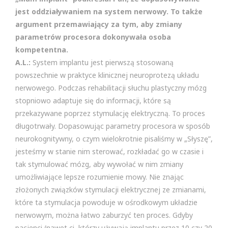
jest oddziaływaniem na system nerwowy. To także
argument przemawiający za tym, aby zmiany
parametrów procesora dokonywała osoba
kompetentna.
A.L.:
System implantu jest pierwszą stosowaną
powszechnie w praktyce klinicznej neuroprotezą układu
nerwowego. Podczas rehabilitacji słuchu plastyczny mózg
stopniowo adaptuje się do informacji, które są
przekazywane poprzez stymulację elektryczną. To proces
długotrwały. Dopasowując parametry procesora w sposób
neurokognitywny, o czym wielokrotnie pisaliśmy w „Słyszę”,
jesteśmy w stanie nim sterować, rozkładać go w czasie i
tak stymulować mózg, aby wywołać w nim zmiany
umożliwiające lepsze rozumienie mowy. Nie znając
złożonych związków stymulacji elektrycznej ze zmianami,
które ta stymulacja powoduje w ośrodkowym układzie
nerwowym, można łatwo zaburzyć ten proces. Gdyby
pacjenci (nawet ci, którzy używają implantu przez 10 czy 20