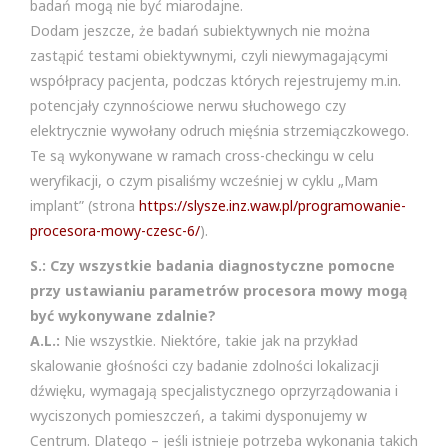
badań mogą nie być miarodajne.
Dodam jeszcze, że badań subiektywnych nie można
zastąpić testami obiektywnymi, czyli niewymagającymi
współpracy pacjenta, podczas których rejestrujemy m.in.
potencjały czynnościowe nerwu słuchowego czy
elektrycznie wywołany odruch mięśnia strzemiączkowego.
Te są wykonywane w ramach cross-checkingu w celu
weryfikacji, o czym pisaliśmy wcześniej w cyklu „Mam
implant” (strona
https://slysze.inz.waw.pl/programowanie-
procesora-mowy-czesc-6/
).
S.: Czy wszystkie badania diagnostyczne pomocne
przy ustawianiu parametrów procesora mowy mogą
być wykonywane zdalnie?
A.L.:
Nie wszystkie. Niektóre, takie jak na przykład
skalowanie głośności czy badanie zdolności lokalizacji
dźwięku, wymagają specjalistycznego oprzyrządowania i
wyciszonych pomieszczeń, a takimi dysponujemy w
Centrum. Dlatego – jeśli istnieje potrzeba wykonania takich