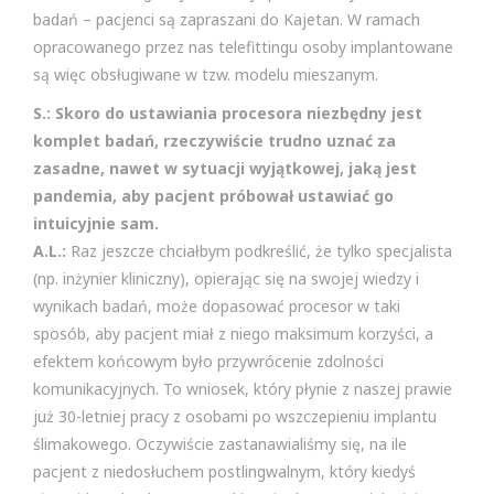
badań – pacjenci są zapraszani do Kajetan. W ramach
opracowanego przez nas telefittingu osoby implantowane
są więc obsługiwane w tzw. modelu mieszanym.
S.: Skoro do ustawiania procesora niezbędny jest
komplet badań, rzeczywiście trudno uznać za
zasadne, nawet w sytuacji wyjątkowej, jaką jest
pandemia, aby pacjent próbował ustawiać go
intuicyjnie sam.
A.L.:
Raz jeszcze chciałbym podkreślić, że tylko specjalista
(np. inżynier kliniczny), opierając się na swojej wiedzy i
wynikach badań, może dopasować procesor w taki
sposób, aby pacjent miał z niego maksimum korzyści, a
efektem końcowym było przywrócenie zdolności
komunikacyjnych. To wniosek, który płynie z naszej prawie
już 30-letniej pracy z osobami po wszczepieniu implantu
ślimakowego. Oczywiście zastanawialiśmy się, na ile
pacjent z niedosłuchem postlingwalnym, który kiedyś