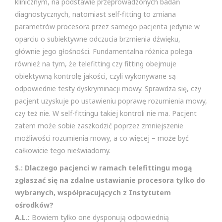
klinicznym, na podstawie przeprowadzonych badań
diagnostycznych, natomiast self-fitting to zmiana
parametrów procesora przez samego pacjenta jedynie w
oparciu o subiektywne odczucia brzmienia dźwięku,
głównie jego głośności. Fundamentalna różnica polega
również na tym, że telefitting czy fitting obejmuje
obiektywną kontrolę jakości, czyli wykonywane są
odpowiednie testy dyskryminacji mowy. Sprawdza się, czy
pacjent uzyskuje po ustawieniu poprawę rozumienia mowy,
czy też nie. W self-fittingu takiej kontroli nie ma. Pacjent
zatem może sobie zaszkodzić poprzez zmniejszenie
możliwości rozumienia mowy, a co więcej – może być
całkowicie tego nieświadomy.
S.: Dlaczego pacjenci w ramach telefittingu mogą
zgłaszać się na zdalne ustawianie procesora tylko do
wybranych, współpracujących z Instytutem
ośrodków?
A.L.:
Bowiem tylko one dysponują odpowiednią