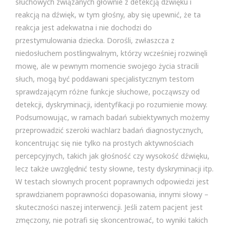
słuchowych związanych głównie z detekcją dźwięku i
reakcją na dźwięk, w tym głośny, aby się upewnić, że ta
reakcja jest adekwatna i nie dochodzi do
przestymulowania dziecka. Dorośli, zwłaszcza z
niedosłuchem postlingwalnym, którzy wcześniej rozwinęli
mowę, ale w pewnym momencie swojego życia stracili
słuch, mogą być poddawani specjalistycznym testom
sprawdzającym różne funkcje słuchowe, począwszy od
detekcji, dyskryminacji, identyfikacji po rozumienie mowy.
Podsumowując, w ramach badań subiektywnych możemy
przeprowadzić szeroki wachlarz badań diagnostycznych,
koncentrując się nie tylko na prostych aktywnościach
percepcyjnych, takich jak głośność czy wysokość dźwięku,
lecz także uwzględnić testy słowne, testy dyskryminacji itp.
W testach słownych procent poprawnych odpowiedzi jest
sprawdzianem poprawności dopasowania, innymi słowy –
skuteczności naszej interwencji. Jeśli zatem pacjent jest
zmęczony, nie potrafi się skoncentrować, to wyniki takich