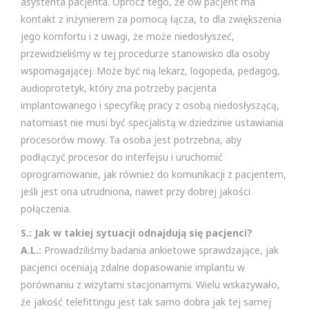
asystenta pacjenta. Oprócz tego, że ów pacjent ma
kontakt z inżynierem za pomocą łącza, to dla zwiększenia
jego komfortu i z uwagi, że może niedosłyszeć,
przewidzieliśmy w tej procedurze stanowisko dla osoby
wspomagającej. Może być nią lekarz, logopeda, pedagog,
audioprotetyk, który zna potrzeby pacjenta
implantowanego i specyfikę pracy z osobą niedosłyszącą,
natomiast nie musi być specjalistą w dziedzinie ustawiania
procesorów mowy. Ta osoba jest potrzebna, aby
podłączyć procesor do interfejsu i uruchomić
oprogramowanie, jak również do komunikacji z pacjentem,
jeśli jest ona utrudniona, nawet przy dobrej jakości
połączenia.
S.: Jak w takiej sytuacji odnajdują się pacjenci?
A.L.:
Prowadziliśmy badania ankietowe sprawdzające, jak
pacjenci oceniają zdalne dopasowanie implantu w
porównaniu z wizytami stacjonarnymi. Wielu wskazywało,
że jakość telefittingu jest tak samo dobra jak tej samej