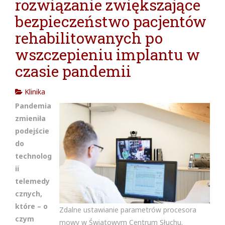
rozwiązanie zwiększające
cja w
bezpieczeństwo pacjentów
rehabilitowanych po
wszczepieniu implantu w
czasie pandemii
Klinika
Pandemia
zmieniła
podejście
do
technolog
ii
telemedy
cznych,
które – o
Zdalne ustawianie parametrów procesora
czym
mowy w Światowym Centrum Słuchu.