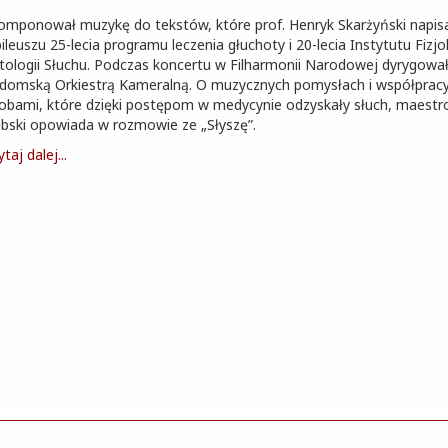
omponował muzykę do tekstów, które prof. Henryk Skarżyński napisał
bileuszu 25-lecia programu leczenia głuchoty i 20-lecia Instytutu Fizjolo
tologii Słuchu. Podczas koncertu w Filharmonii Narodowej dyrygowa
domską Orkiestrą Kameralną. O muzycznych pomysłach i współpracy
obami, które dzięki postępom w medycynie odzyskały słuch, maestro
bski opowiada w rozmowie ze „Słyszę”.
taj dalej...