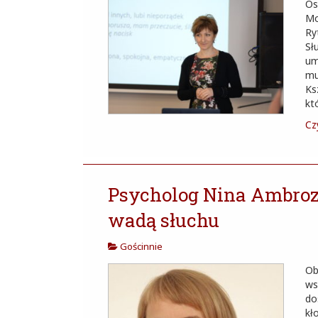
Os
Mo
Ry
Sł
um
mu
Ks
kt
Czy
Psycholog Nina Ambrozi
wadą słuchu
Gościnnie
Ob
ws
do
kł