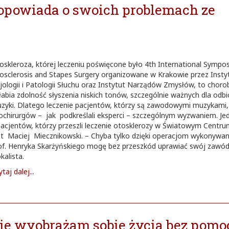
opowiada o swoich problemach ze
oskleroza, której leczeniu poświęcone było 4th International Sympo
osclerosis and Stapes Surgery organizowane w Krakowie przez Insty
zjologii i Patologii Słuchu oraz Instytut Narządów Zmysłów, to choro
łabia zdolność słyszenia niskich tonów, szczególnie ważnych dla odbi
zyki. Dlatego leczenie pacjentów, którzy są zawodowymi muzykami, 
ochirurgów – jak podkreślali eksperci – szczególnym wyzwaniem. J
pacjentów, którzy przeszli leczenie otosklerozy w Światowym Centru
st Maciej Miecznikowski. – Chyba tylko dzięki operacjom wykonywa
of. Henryka Skarżyńskiego mogę bez przeszkód uprawiać swój zawó
kalista.
taj dalej...
Nie wyobrażam sobie życia bez pomo