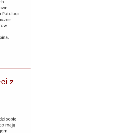
ch.
kowe
 Patologii
niczne
orów
pina,
ci z
dzi sobie
 co mają
ogom