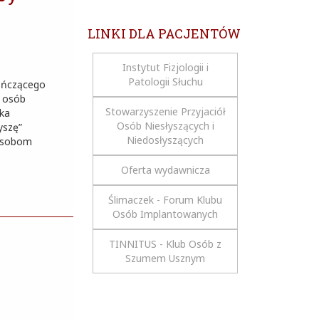
LINKI DLA PACJENTÓW
Instytut Fizjologii i
Patologii Słuchu
kończącego
h osób
Stowarzyszenie Przyjaciół
yka
Osób Niesłyszących i
yszę”
Niedosłyszących
 osobom
Oferta wydawnicza
Ślimaczek - Forum Klubu
Osób Implantowanych
TINNITUS - Klub Osób z
Szumem Usznym