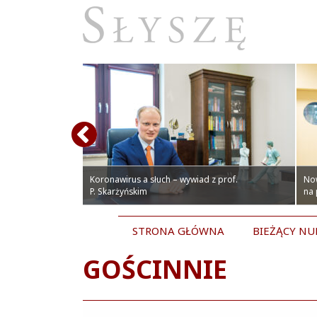
olskich pacjentów.
czepienia
towym Centrum
Koronawirus a słuch – wywiad z prof.
No
P. Skarżyńskim
na
STRONA GŁÓWNA
BIEŻĄCY N
GOŚCINNIE