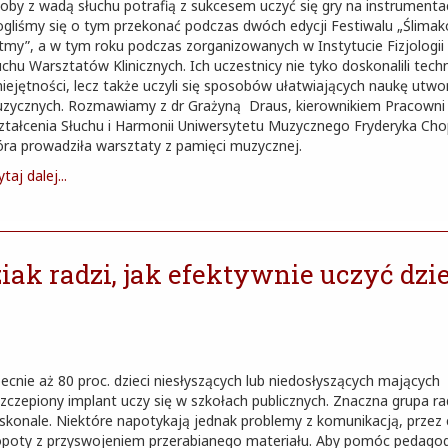
oby z wadą słuchu potrafią z sukcesem uczyć się gry na instrumenta
gliśmy się o tym przekonać podczas dwóch edycji Festiwalu „Ślima
tmy”, a w tym roku podczas zorganizowanych w Instytucie Fizjologii i
uchu Warsztatów Klinicznych. Ich uczestnicy nie tyko doskonalili tech
iejętności, lecz także uczyli się sposobów ułatwiających naukę utw
zycznych. Rozmawiamy z dr Grażyną Draus, kierownikiem Pracowni
ztałcenia Słuchu i Harmonii Uniwersytetu Muzycznego Fryderyka Cho
óra prowadziła warsztaty z pamięci muzycznej.
taj dalej...
ak radzi, jak efektywnie uczyć dzie
ecnie aż 80 proc. dzieci niesłyszących lub niedosłyszących mających
zczepiony implant uczy się w szkołach publicznych. Znaczna grupa ra
skonale. Niektóre napotykają jednak problemy z komunikacją, przez
opoty z przyswojeniem przerabianego materiału. Aby pomóc pedag