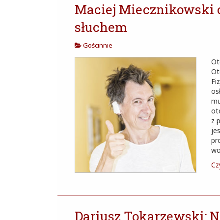
Maciej Miecznikowski 
słuchem
Gościnnie
Ot
Ot
Fi
os
mu
ot
z 
je
pr
wo
Czy
Dariusz Tokarzewski: 