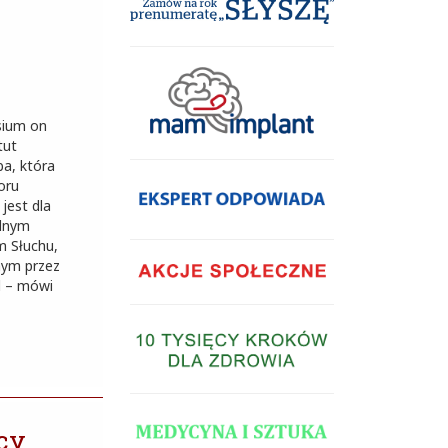
sium on
tut
ba, która
oru
jest dla
ednym
m Słuchu,
nym przez
d – mówi
cy