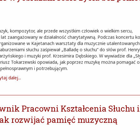
zyk, kompozytor, ale przede wszystkim człowiek o wielkim sercu,
 lat zaangażowany w działalność charytatywną. Podczas koncertu 
rganizowane w Kajetanach warsztaty dla muzycznie utalentowanyc
zaburzeniami słuchu zaśpiewał „Balladę o słuchu” do słów prof. Henr
arżyńskiego i muzyki prof. Krzesimira Dębskiego. W wywiadzie dla „Sł
riusz Tokarzewski opowiada, jak poprzez muzykę można pomagać
epełnosprawnym i potrzebującym.
taj dalej...
ownik Pracowni Kształcenia Słuchu i
jak rozwijać pamięć muzyczną