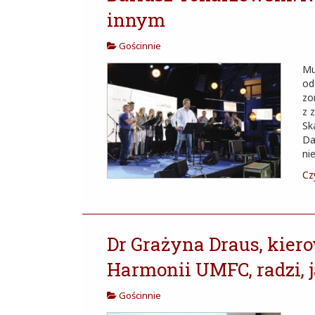
innym
Gościnnie
Mu
od
zo
z 
Sk
Da
ni
Czy
Dr Grażyna Draus, kier
Harmonii UMFC, radzi, 
Gościnnie