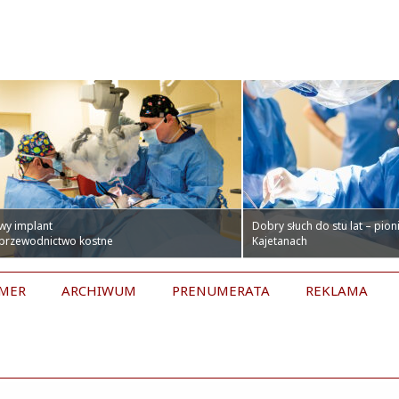
wy implant
Dobry słuch do stu lat – pio
 przewodnictwo kostne
Kajetanach
UMER
ARCHIWUM
PRENUMERATA
REKLAMA