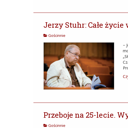
Jerzy Stuhr: Całe życie
Gościnnie
– 
mo
„S
Cz
Pr
Czy
Przeboje na 25-lecie. 
Gościnnie