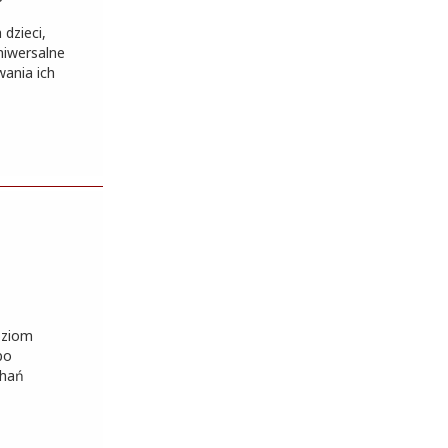
dzieci,
niwersalne
wania ich
oziom
po
chań