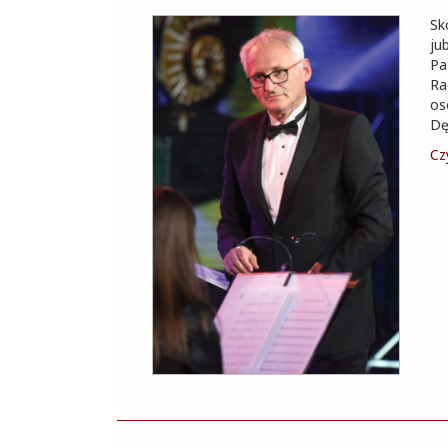
Sk
ju
Pa
Ra
os
Dę
Czy