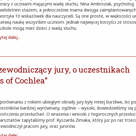
pracy z uczniami mającymi wadę słuchu, Nina Ambroziak, psycholog
wieloletnim stażem, a jednocześnie mama dwojga zaimplantowanych 
worzyła 10 wskazówek dla nauczycieli. Są one proste, w większości u
ułatwią naukę wszystkim uczniom. Jednak najwięcej korzyści ze stoso
szkole mogą mieć dzieci z wadą słuchu.
taj dalej...
rzewodniczący jury, o uczestnikach
s of Cochlea”
porównaniu z rokiem ubiegłym obrady jury były mniej burzliwe, bo p
zestników bardziej wyrównany, ogólnie – wysoki, dowiedzieliśmy się 
kończeniu przesłuchań. O wrażenia i wnioski z tegorocznych przesłu
warsztatów zapytaliśmy prof. Ryszarda Zimaka, który już po raz trzeci
zewodniczył pracom jury, oraz jurorów.
taj dalej...