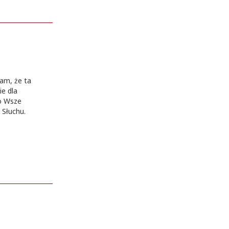
am, że ta
ie dla
po Wsze
 Słuchu.