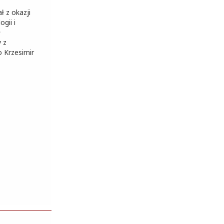
 z okazji
gii i
ł
 z
 Krzesimir