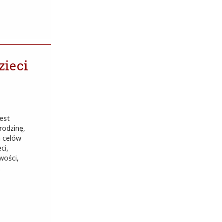
zieci
jest
rodzinę,
a celów
ci,
wości,
.