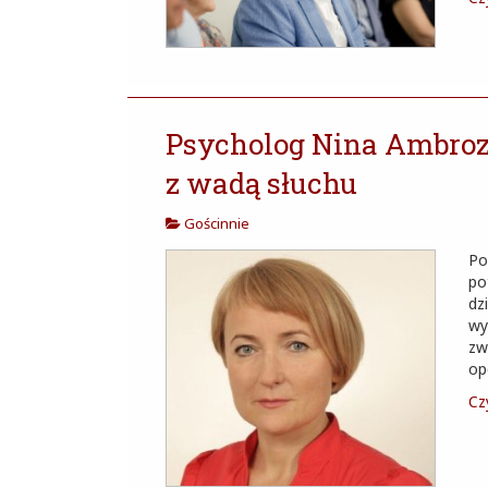
Psycholog Nina Ambrozi
z wadą słuchu
Gościnnie
Po
po
dz
wy
zw
op
Czy