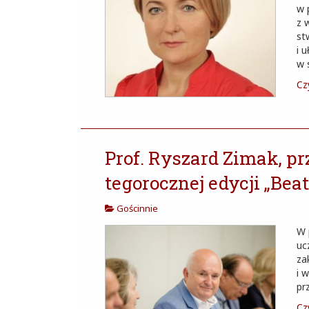
w 
z 
st
i 
w 
Czy
Prof. Ryszard Zimak, p
tegorocznej edycji „Beat
Gościnnie
W 
uc
za
i 
pr
Czy