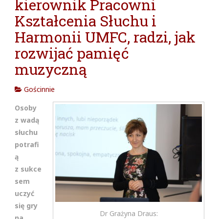
kierownik Pracowni
cja w
Kształcenia Słuchu i
Harmonii UMFC, radzi, jak
rozwijać pamięć
muzyczną
Gościnnie
Osoby
z wadą
słuchu
potrafi
ą
z sukce
sem
uczyć
się gry
Dr Grażyna Draus:
na