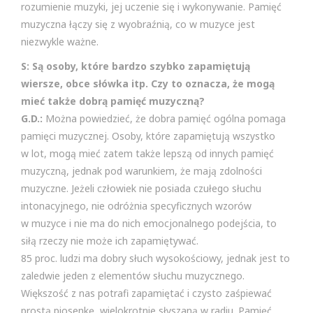
rozumienie muzyki, jej uczenie się i wykonywanie. Pamięć
muzyczna łączy się z wyobraźnią, co w muzyce jest
niezwykle ważne.
S: Są osoby, które bardzo szybko zapamiętują
wiersze, obce słówka itp. Czy to oznacza, że mogą
mieć także dobrą pamięć muzyczną?
G.D.:
Można powiedzieć, że dobra pamięć ogólna pomaga
pamięci muzycznej. Osoby, które zapamiętują wszystko
w lot, mogą mieć zatem także lepszą od innych pamięć
muzyczną, jednak pod warunkiem, że mają zdolności
muzyczne. Jeżeli człowiek nie posiada czułego słuchu
intonacyjnego, nie odróżnia specyficznych wzorów
w muzyce i nie ma do nich emocjonalnego podejścia, to
siłą rzeczy nie może ich zapamiętywać.
85 proc. ludzi ma dobry słuch wysokościowy, jednak jest to
zaledwie jeden z elementów słuchu muzycznego.
Większość z nas potrafi zapamiętać i czysto zaśpiewać
prostą piosenkę, wielokrotnie słyszaną w radiu. Pamięć