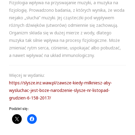
Fizjologia wpływa na przyswajanie muzyki, a muzyka na
fizjologię. Prowadzono badania, z których wynika, że woda
niejako „słucha” muzyki. Jej cząsteczki pod wypływem
różnych dźwięków (utworów) odmiennie się zachowują.
Organizm składa się w dużej mierze z wody, dlatego
muzyka tak silnie wpływa na procesy fizjologiczne. Może
zmieniać rytm serca, ciśnienie, uspokajać albo pobudzać,
a nawet wpływać na układ immunologiczny.
Więcej w wydaniu:
https://slysze.inz.waw.pl/zawsze-kiedy-milkniesz-aby-
wysluchac-jest-boze-narodzenie-slysze-nr-listopad-
grudzien-6-158-2017/
Podziel się: