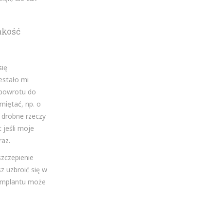
akość
się
estało mi
 powrotu do
miętać, np. o
 drobne rzeczy
 jeśli moje
raz.
szczepienie
z uzbroić się w
z implantu może