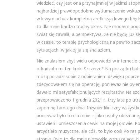
wiedzieć, czy jest ona przynajmniej w jakimś sto
najbardziej prawdopodobne wytłumaczenie wskazuje
w lewym uchu z kompletną arefleksją lewego błędn
to dla mnie bardzo trudny okres. Nie mogłem pogo
świat się zawalił, a perspektywa, że nie będę już s
w czasie, to terapię psychologiczną na pewno zac
sytuacjach, w jakiej ja się znalazłem.
Nie znalazłem zbyt wielu odpowiedzi w internecie
odradzało mi ten krok. Szczerze? Na początku bałe
mózg poradzi sobie z odbieraniem dźwięku poprzez 
zdecydowałem się na operację, ponieważ nie byłe
dawało mi satysfakcjonujących rezultatów. Na szc
przeprowadzono 1 grudnia 2021 r., trzy lata po ut
zapomnę tamtego dnia. Inżynier kliniczny wszystko
ponieważ było to dla mnie – jako osoby obeznanej
ustawień i umieszczenia cewki na mojej głowie. Po
arcydzieło muzyczne, ale cóż, to było coś! Po raz 
stronie. Było to dla mnie niezwykle wzruszające. 