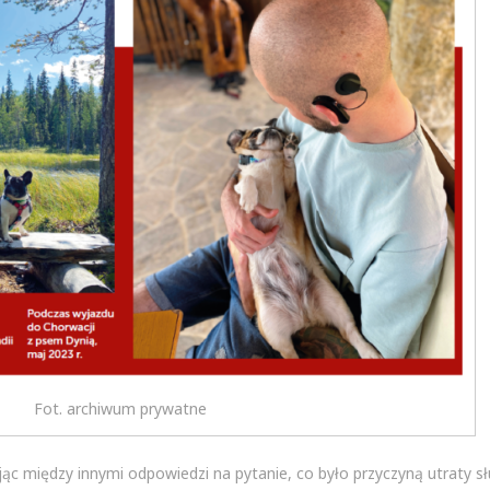
Fot. archiwum prywatne
ąc między innymi odpowiedzi na pytanie, co było przyczyną utraty s