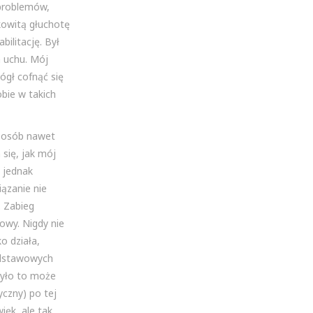
 problemów,
kowitą głuchotę
ilitację. Był
m uchu. Mój
mógł cofnąć się
bie w takich
o osób nawet
 się, jak mój
j jednak
ązanie nie
. Zabieg
owy. Nigdy nie
o działa,
podstawowych
 było to może
yczny) po tej
ięk, ale tak