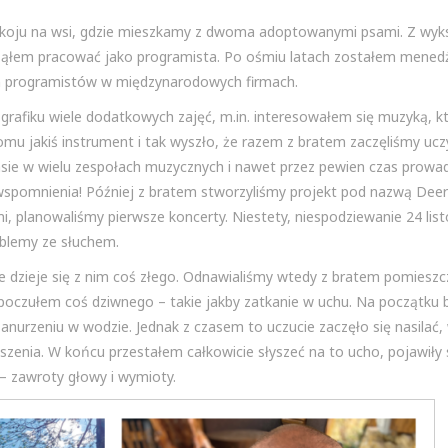
koju na wsi, gdzie mieszkamy z dwoma adoptowanymi psami. Z wyks
acząłem pracować jako programista. Po ośmiu latach zostałem mene
em programistów w międzynarodowych firmach.
afiku wiele dodatkowych zajęć, m.in. interesowałem się muzyką, k
u jakiś instrument i tak wyszło, że razem z bratem zaczęliśmy uczy
asie w wielu zespołach muzycznych i nawet przez pewien czas prowad
wspomnienia! Później z bratem stworzyliśmy projekt pod nazwą Deer 
mi, planowaliśmy pierwsze koncerty. Niestety, niespodziewanie 24 list
oblemy ze słuchem.
 dzieje się z nim coś złego. Odnawialiśmy wtedy z bratem pomieszc
 poczułem coś dziwnego – takie jakby zatkanie w uchu. Na początku b
anurzeniu w wodzie. Jednak z czasem to uczucie zaczęło się nasilać,
zenia. W końcu przestałem całkowicie słyszeć na to ucho, pojawiły 
 – zawroty głowy i wymioty.