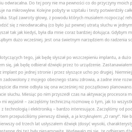
pniu odwracalna. Do tej pory nie ma pewności co do przyczyny moich
 na mikrowylew. Kolejne pobyty w szpitalu i testy potwierdziły cał
ika. Stąd zawroty głowy, z powodu których musiałem rozpocząć rehab
dzić się z nieodwracalną (co było już pewne) utratą słuchu w jedny
łyszał tak jak kiedyś, była dla mnie coraz bardziej dołująca. Gdybym 
ząłbym dużo wcześniej. Jest ona świetnym narzędziem do radzenia so
 dotyczących tego, jak będę słyszał po wszczepieniu implantu, a duż
m się, jak będę odbierał dźwięki przez to urządzenie. Zastanawiałem
implant po jednej stronie i przez słyszące ucho po drugiej. Niemnie
m zadowolony z mojego obecnego stanu zdrowia, a żadne inne rozwi
zęście dla mnie odbyła się ona wcześniej niż początkowo planowano
racie słuchu. Miesiąc po nim przyszedł czas na aktywację procesora m
 mi wyjaśnił – zaczęliśmy techniczną rozmowę o tym, jak to wszystk
 z technologią i elektroniką – bardzo interesujące. Zaczęliśmy od 
tem przepuściliśmy pierwszy dźwięk, a ja krzyknąłem: „O rany!”. Nie
pierwszy od trzech lat usłyszałem dźwięk (dosyć wysoki, charakteryst
Następne dni też były niesamowite. Wydawało mi się, że odbieram dźw