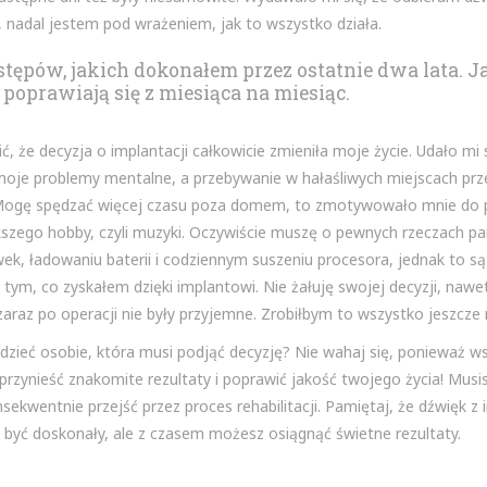
, nadal jestem pod wrażeniem, jak to wszystko działa.
ępów, jakich dokonałem przez ostatnie dwa lata. J
poprawiają się z miesiąca na miesiąc.
ć, że decyzja o implantacji całkowicie zmieniła moje życie. Udało mi 
moje problemy mentalne, a przebywanie w hałaśliwych miejscach prz
Mogę spędzać więcej czasu poza domem, to zmotywowało mnie do
szego hobby, czyli muzyki. Oczywiście muszę o pewnych rzeczach pa
ek, ładowaniu baterii i codziennym suszeniu procesora, jednak to są
tym, co zyskałem dzięki implantowi. Nie żałuję swojej decyzji, nawet
araz po operacji nie były przyjemne. Zrobiłbym to wszystko jeszcze 
zieć osobie, która musi podjąć decyzję? Nie wahaj się, ponieważ w
rzynieść znakomite rezultaty i poprawić jakość twojego życia! Musis
onsekwentnie przejść przez proces rehabilitacji. Pamiętaj, że dźwięk 
 być doskonały, ale z czasem możesz osiągnąć świetne rezultaty.