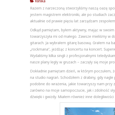
Klinika
Razem z narzeczoną stworzyliśmy naszą oazę spo
jestem magistrem elektroniki, ale po studiach z
aktualnie od prawie pięciu lat zarządzam zespoł
Odkąd pamiętam, byłem aktywny, mając w swoim gr
towarzyszyła mi od małego. Zawsze mieliśmy w dom
gitarach. Ja wybrałem gitarę basową. Grałem na b
„rockmana”, jeżdżąc z koncertu na koncert. Super
Wydaliśmy kilka singli z profesjonalnymi teledyska
nasze plany legły w gruzach – zaczęły się moje pr
Dokładnie pamiętam dzień, w którym poczułem, że
na studio nagrań. Schodziłem z drabiny, gdy nagle
podobne do wrażenia, jakie towarzyszy nam przy z
zarówno na moje samopoczucie, jak i zdolność słys
dźwięki i gwizdy. Miałem również inne dolegliwości