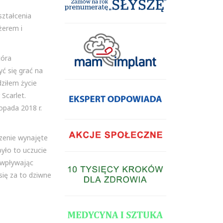
ztałcenia
dżerem i
tóra
ć się grać na
ziłem życie
Scarlet.
opada 2018 r.
zenie wynajęte
yło to uczucie
 wpływając
się za to dziwne