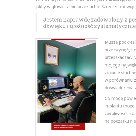
jakby w głowie, a nie przez ucho. Szczerze mówiąc
Jestem naprawdę zadowolony z post
dźwięku i głośność systematycznie 
Muszę podkreśli
przezwyciężyć 
przeszkadzać. 
mojego najwięk
zmianie słuchaw
w porównaniu z 
doświadczenia z
Co mogę powied
implantu może p
cierpliwość i k
na początku nie