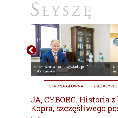
olskich pacjentów.
czepienia
towym Centrum
Koronawirus a słuch – wywiad z prof.
No
P. Skarżyńskim
na
STRONA GŁÓWNA
BIEŻĄCY N
JA, CYBORG. Historia 
Kopra, szczęśliwego p