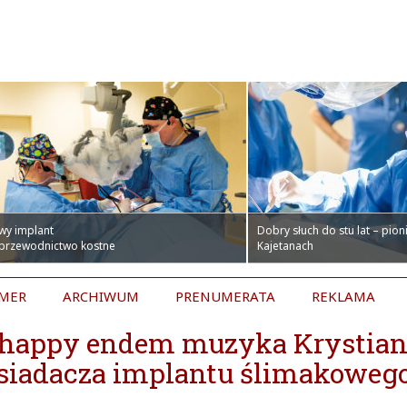
wy implant
Dobry słuch do stu lat – pio
 przewodnictwo kostne
Kajetanach
UMER
ARCHIWUM
PRENUMERATA
REKLAMA
z happy endem muzyka Krystia
osiadacza implantu ślimakowego