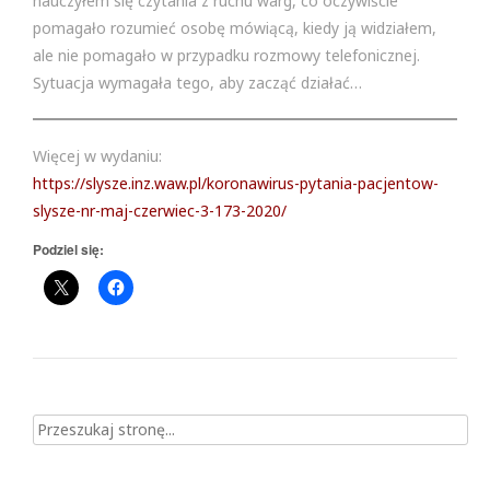
nauczyłem się czytania z ruchu warg, co oczywiście
pomagało rozumieć osobę mówiącą, kiedy ją widziałem,
ale nie pomagało w przypadku rozmowy telefonicznej.
Sytuacja wymagała tego, aby zacząć działać…
Więcej w wydaniu:
https://slysze.inz.waw.pl/koronawirus-pytania-pacjentow-
slysze-nr-maj-czerwiec-3-173-2020/
Podziel się:
Szukaj dla: