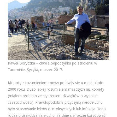
Paweł Boryczka – chwila odpoczynku po szkoleniu w
Taorminie, Sycylia, marzec 2017.
Kłopoty z rozumieniem mowy pojawiły się u mnie około
2000 roku. Dużo lepiej rozumiałem mężczyzn niż kobiety
(miałem problem ze słyszeniem dźwięków o wysokiej
częstotliwości). Prawdopodobną przyczyną niedosłuchu
było stosowanie leków ototoksycznych lub infekcja. Tego
rodzaju uszkodzenia słuchu nie daje się raczej korygować