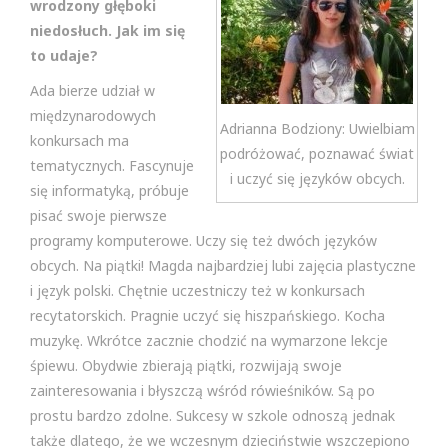
wrodzony głęboki
niedosłuch. Jak im się
to udaje?
Ada bierze udział w
międzynarodowych
Adrianna Bodziony: Uwielbiam
konkursach ma
podróżować, poznawać świat
tematycznych. Fascynuje
i uczyć się języków obcych.
się informatyką, próbuje
pisać swoje pierwsze
programy komputerowe. Uczy się też dwóch języków
obcych. Na piątki! Magda najbardziej lubi zajęcia plastyczne
i język polski. Chętnie uczestniczy też w konkursach
recytatorskich. Pragnie uczyć się hiszpańskiego. Kocha
muzykę. Wkrótce zacznie chodzić na wymarzone lekcje
śpiewu. Obydwie zbierają piątki, rozwijają swoje
zainteresowania i błyszczą wśród rówieśników. Są po
prostu bardzo zdolne. Sukcesy w szkole odnoszą jednak
także dlatego, że we wczesnym dzieciństwie wszczepiono