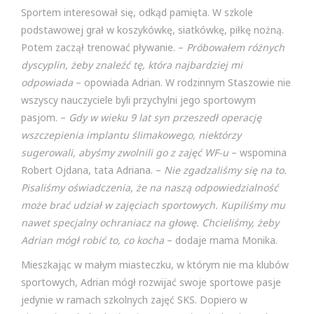
Sportem interesował się, odkąd pamięta. W szkole
podstawowej grał w koszykówkę, siatkówkę, piłkę nożną.
Potem zaczął trenować pływanie. –
Próbowałem różnych
dyscyplin, żeby znaleźć tę, która najbardziej mi
odpowiada
– opowiada Adrian. W rodzinnym Staszowie nie
wszyscy nauczyciele byli przychylni jego sportowym
pasjom. –
Gdy w wieku 9 lat syn przeszedł operację
wszczepienia implantu ślimakowego, niektórzy
sugerowali, abyśmy zwolnili go z zajęć WF-u
– wspomina
Robert Ojdana, tata Adriana. –
Nie zgadzaliśmy się na to.
Pisaliśmy oświadczenia, że na naszą odpowiedzialność
może brać udział w zajęciach sportowych. Kupiliśmy mu
nawet specjalny ochraniacz na głowę. Chcieliśmy, żeby
Adrian mógł robić to, co kocha
– dodaje mama Monika.
Mieszkając w małym miasteczku, w którym nie ma klubów
sportowych, Adrian mógł rozwijać swoje sportowe pasje
jedynie w ramach szkolnych zajęć SKS. Dopiero w