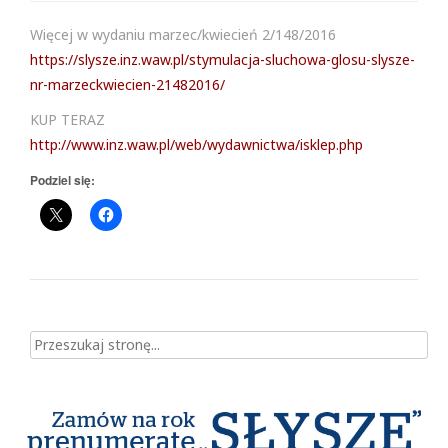
Więcej w wydaniu marzec/kwiecień 2/148/2016
https://slysze.inz.waw.pl/stymulacja-sluchowa-glosu-slysze-
nr-marzeckwiecien-21482016/
KUP TERAZ
http://www.inz.waw.pl/web/wydawnictwa/isklep.php
Podziel się:
Szukaj dla: