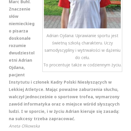
Marc Buhl.
Znaczenie
słów
niemieckieg
o pisarza
Adrian Ojdana: Uprawianie sportu jest
doskonale
świetną szkołą charakteru. Uczy
rozumie
samodyscypliny i wytrwałości w dążeniu
dwudziestol
do celu.
etni Adrian
To procentuje także w codziennym życiu.
Ojdana,
pacjent
Instytutu i członek Kadry Polski Niesłyszących w
Lekkiej Atletyce. Mając poważne zaburzenia słuchu,
walczył jednocześnie o sportowe trofea, wymarzony
zawód informatyka oraz o miejsce wśród słyszących
ludzi. I w sporcie, i w życiu Adrian kieruje się zasadą:
na sukcesy trzeba zapracować.
Aneta Olkowska