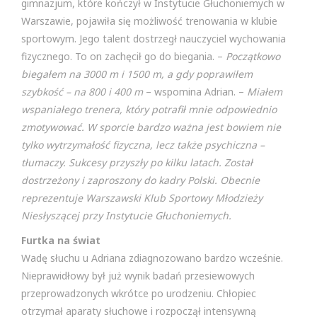
gimnazjum, które kończył w Instytucie Głuchoniemych w
Warszawie, pojawiła się możliwość trenowania w klubie
sportowym. Jego talent dostrzegł nauczyciel wychowania
fizycznego. To on zachęcił go do biegania. –
Początkowo
biegałem na 3000 m i 1500 m, a gdy poprawiłem
szybkość – na 800 i 400 m
– wspomina Adrian. –
Miałem
wspaniałego trenera, który potrafił mnie odpowiednio
zmotywować. W sporcie bardzo ważna jest bowiem nie
tylko wytrzymałość fizyczna, lecz także psychiczna –
tłumaczy. Sukcesy przyszły po kilku latach. Został
dostrzeżony i zaproszony do kadry Polski. Obecnie
reprezentuje Warszawski Klub Sportowy Młodzieży
Niesłyszącej przy Instytucie Głuchoniemych.
Furtka na świat
Wadę słuchu u Adriana zdiagnozowano bardzo wcześnie.
Nieprawidłowy był już wynik badań przesiewowych
przeprowadzonych wkrótce po urodzeniu. Chłopiec
otrzymał aparaty słuchowe i rozpoczął intensywną