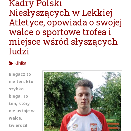
Kadry Polski
cja w
Niesłyszących w Lekkiej
Atletyce, opowiada o swojej
walce o sportowe trofea i
miejsce wśród słyszących
ludzi
Klinika
Biegacz to
nie ten, kto
szybko
biega. To
ten, który
nie ustaje w
walce,
twierdził