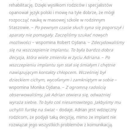
rehabilitację. Dzięki wysiłkom rodziców i specjalistów
opanował język polski i mowę na tyle dobrze, że mógł
rozpocząć naukę w masowej szkole w rodzinnym
Staszowie. –
Po pewnym czasie słuch syna się pogorszył i
aparaty nie pomagały. Zaczęliśmy szukać nowych
możliwości
– wspomina Robert Ojdana. –
Zdecydowaliśmy
się na wszczepienie implantu. To była bardzo dobra
decyzja, która wiele zmieniła w życiu Adriana
. –
Po
wszczepieniu implantu syn stał się śmiałym i chętnie
nawiązującym kontakty chłopcem. Wcześniej był
dzieckiem cichym, wycofanym i zamkniętym w sobie
–
wspomina Monika Ojdana. –
Z ogromną radością
obserwowaliśmy, jak Adrian otwiera się, odważniej
wyraża siebie. To było coś niesamowitego. Jakbyśmy mu
uchylili furtkę na świat
– dodaje. Adrian jest wdzięczny
rodzicom, że podjęli taką decyzję, mimo że implant nie
rozwiązał jego wszystkich problemów z komunikacją.