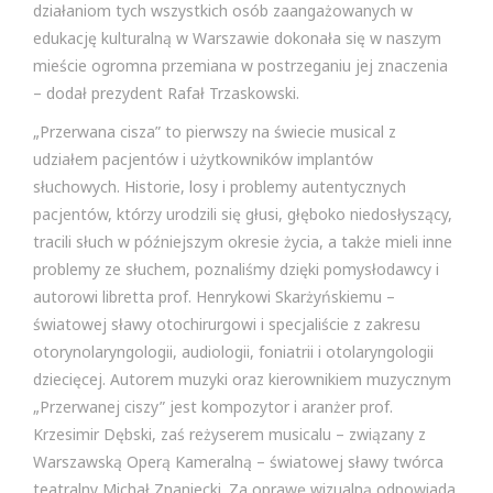
działaniom tych wszystkich osób zaangażowanych w
edukację kulturalną w Warszawie dokonała się w naszym
mieście ogromna przemiana w postrzeganiu jej znaczenia
– dodał prezydent Rafał Trzaskowski.
„Przerwana cisza” to pierwszy na świecie musical z
udziałem pacjentów i użytkowników implantów
słuchowych. Historie, losy i problemy autentycznych
pacjentów, którzy urodzili się głusi, głęboko niedosłyszący,
tracili słuch w późniejszym okresie życia, a także mieli inne
problemy ze słuchem, poznaliśmy dzięki pomysłodawcy i
autorowi libretta prof. Henrykowi Skarżyńskiemu –
światowej sławy otochirurgowi i specjaliście z zakresu
otorynolaryngologii, audiologii, foniatrii i otolaryngologii
dziecięcej. Autorem muzyki oraz kierownikiem muzycznym
„Przerwanej ciszy” jest kompozytor i aranżer prof.
Krzesimir Dębski, zaś reżyserem musicalu – związany z
Warszawską Operą Kameralną – światowej sławy twórca
teatralny Michał Znaniecki. Za oprawę wizualną odpowiada