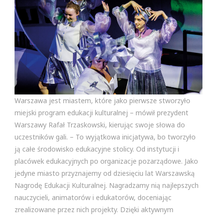
Warszawa jest miastem, które jako pierwsze stworzyło
miejski program edukacji kulturalnej – mówił prezydent
Warszawy Rafał Trzaskowski, kierując swoje słowa do
uczestników gali. – To wyjątkowa inicjatywa, bo tworzyło
ją całe środowisko edukacyjne stolicy. Od instytucji i
placówek edukacyjnych po organizacje pozarządowe. Jako
jedyne miasto przyznajemy od dziesięciu lat Warszawską
Nagrodę Edukacji Kulturalnej. Nagradzamy nią najlepszych
nauczycieli, animatorów i edukatorów, doceniając
zrealizowane przez nich projekty. Dzięki aktywnym