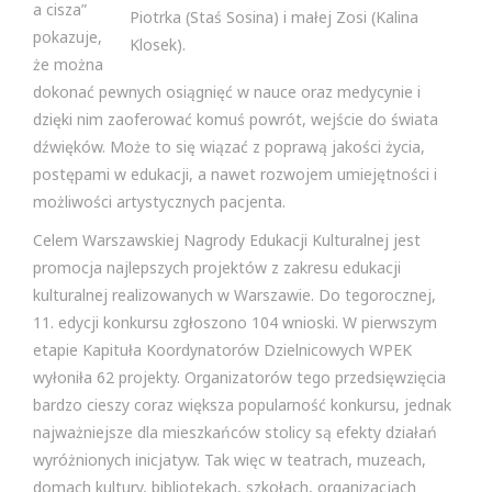
a cisza”
Piotrka (Staś Sosina) i małej Zosi (Kalina
pokazuje,
Klosek).
że można
dokonać pewnych osiągnięć w nauce oraz medycynie i
dzięki nim zaoferować komuś powrót, wejście do świata
dźwięków. Może to się wiązać z poprawą jakości życia,
postępami w edukacji, a nawet rozwojem umiejętności i
możliwości artystycznych pacjenta.
Celem Warszawskiej Nagrody Edukacji Kulturalnej jest
promocja najlepszych projektów z zakresu edukacji
kulturalnej realizowanych w Warszawie. Do tegorocznej,
11. edycji konkursu zgłoszono 104 wnioski. W pierwszym
etapie Kapituła Koordynatorów Dzielnicowych WPEK
wyłoniła 62 projekty. Organizatorów tego przedsięwzięcia
bardzo cieszy coraz większa popularność konkursu, jednak
najważniejsze dla mieszkańców stolicy są efekty działań
wyróżnionych inicjatyw. Tak więc w teatrach, muzeach,
domach kultury, bibliotekach, szkołach, organizacjach