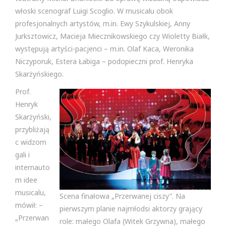
włoski scenograf Luigi Scoglio. W musicalu obok
profesjonalnych artystów, m.in. Ewy Szykulskiej, Anny
Jurksztowicz, Macieja Miecznikowskiego czy Wioletty Białk,
występują artyści-pacjenci – m.in. Olaf Kaca, Weronika
Niczyporuk, Estera Łabiga – podopieczni prof. Henryka
Skarżyńskiego.
Prof.
Henryk
Skarżyński,
przybliżają
c widzom
gali i
internauto
m idee
musicalu,
Scena finałowa „Przerwanej ciszy”. Na
mówił: –
pierwszym planie najmłodsi aktorzy grający
„Przerwan
role: małego Olafa (Witek Grzywna), małego