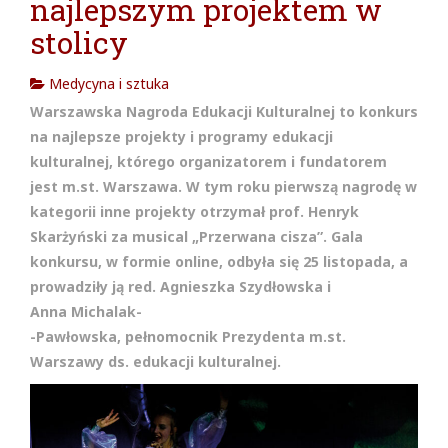
najlepszym projektem w
cja w
stolicy
Medycyna i sztuka
Warszawska Nagroda Edukacji Kulturalnej to konkurs
na najlepsze projekty i programy edukacji
kulturalnej, którego organizatorem i fundatorem
jest m.st. Warszawa. W tym roku pierwszą nagrodę w
kategorii inne projekty otrzymał prof. Henryk
Skarżyński za musical „Przerwana cisza”. Gala
konkursu, w formie online, odbyła się 25 listopada, a
prowadziły ją red. Agnieszka Szydłowska i
Anna Michalak-
-Pawłowska, pełnomocnik Prezydenta m.st.
Warszawy ds. edukacji kulturalnej.