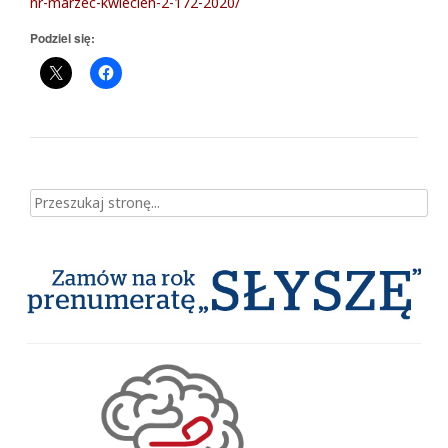
nr-marzec-kwiecien-2-172-2020/
Podziel się:
Szukaj dla: