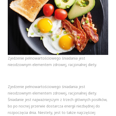
Zjedzenie pełnowartościowego śniadania jest
nieodzownym elementem zdrowej, racjonalnej diety.
Zjedzenie pełnowartościowego śniadania jest
nieodzownym elementem zdrowej, racjonalnej diety.
Śniadanie jest najważniejszym z trzech głównych posiłków,
bo po nocnej przerwie dostarcza energii niezbędnej do
rozpoczęcia dnia. Niestety, jest to także najczęściej