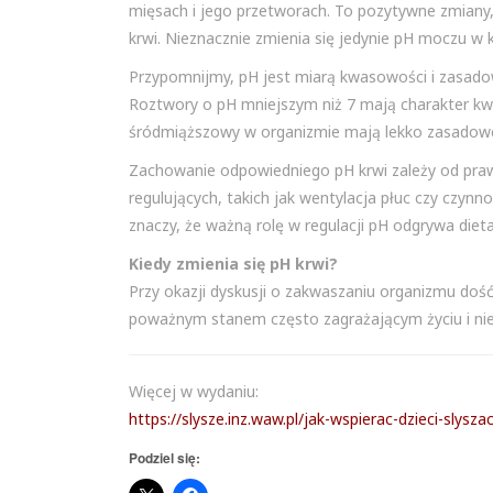
mięsach i jego przetworach. To pozytywne zmiany
krwi. Nieznacznie zmienia się jedynie pH moczu w
Przypomnijmy, pH jest miarą kwasowości i zasado
Roztwory o pH mniejszym niż 7 mają charakter kw
śródmiąższowy w organizmie mają lekko zasadowe
Zachowanie odpowiedniego pH krwi zależy od pra
regulujących, takich jak wentylacja płuc czy czyn
znaczy, że ważną rolę w regulacji pH odgrywa diet
Kiedy zmienia się pH krwi?
Przy okazji dyskusji o zakwaszaniu organizmu dość
poważnym stanem często zagrażającym życiu i ni
Więcej w wydaniu:
https://slysze.inz.waw.pl/jak-wspierac-dzieci-slysz
Podziel się: