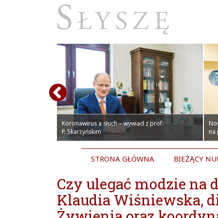
olskich pacjentów.
czepienia
towym Centrum
Koronawirus a słuch – wywiad z prof.
No
P. Skarżyńskim
na
STRONA GŁÓWNA
BIEŻĄCY N
Czy ulegać modzie na 
Klaudia Wiśniewska, di
Żywienia oraz koordyn