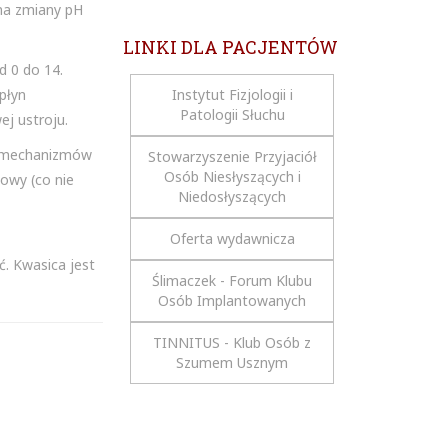
na zmiany pH
LINKI DLA PACJENTÓW
d 0 do 14.
płyn
Instytut Fizjologii i
Patologii Słuchu
j ustroju.
d mechanizmów
Stowarzyszenie Przyjaciół
Osób Niesłyszących i
mowy (co nie
Niedosłyszących
Oferta wydawnicza
ć. Kwasica jest
Ślimaczek - Forum Klubu
Osób Implantowanych
TINNITUS - Klub Osób z
Szumem Usznym