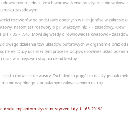
, udowodniono jednak, że ich wprowadzenie praktycznie nie wpływa 
 kierunku zasadowym
wości roztworów na podstawie obecnych w nich jonów, w zakresie o
asowy, natomiast roztwory o pH większym niż 7 – zasadowy. Krew i 
 pH 7,35 – 7,45. Mówi się wtedy o równowadze kwasowo– zasadowe
widłowego działania tzw. układów buforowych w organizmie oraz o
ność nerek. Duży udział w tym procesie odgrywa również układ pokar
a) oraz w mniejszym stopniu układ kostny.
 często mówi się o kwasicy. Tych dwóch pojęć nie należy jednak myli
e ma nic wspólnego z popularnym zakwaszeniem ustroju.
ace-dzieki-implantom-slysze-nr-styczen-luty-1-165-2019/