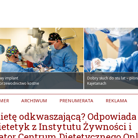
wy implant
Dobry słuch do stu lat – pio
 przewodnictwo kostne
Kajetanach
UMER
ARCHIWUM
PRENUMERATA
REKLAMA
dietę odkwaszającą? Odpowiada
etetyk z Instytutu Żywności i
ator Centrum Dietetycznego On