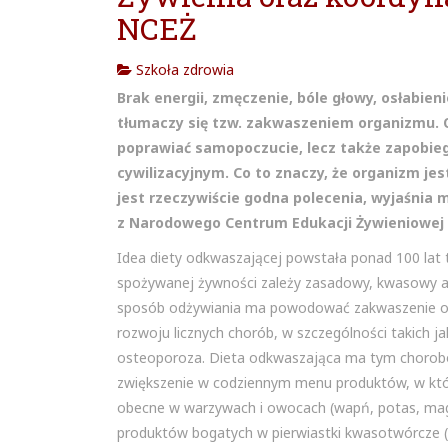
NCEŻ
Szkoła zdrowia
Brak energii, zmęczenie, bóle głowy, osłabien
tłumaczy się tzw. zakwaszeniem organizmu. 
poprawiać samopoczucie, lecz także zapobie
cywilizacyjnym. Co to znaczy, że organizm je
jest rzeczywiście godna polecenia, wyjaśnia 
z Narodowego Centrum Edukacji Żywieniowej 
Idea diety odkwaszającej powstała ponad 100 lat 
spożywanej żywności zależy zasadowy, kwasowy al
sposób odżywiania ma powodować zakwaszenie 
rozwoju licznych chorób, w szczególności takich j
osteoporoza. Dieta odkwaszająca ma tym chorobo
zwiększenie w codziennym menu produktów, w któ
obecne w warzywach i owocach (wapń, potas, magn
produktów bogatych w pierwiastki kwasotwórcze (ch