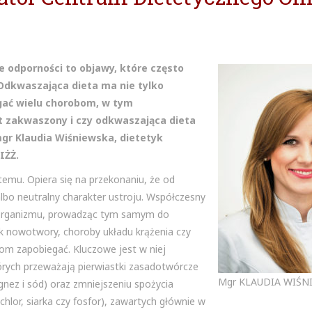
ie odporności to objawy, które często
Odkwaszająca dieta ma nie tylko
gać wielu chorobom, w tym
st zakwaszony i czy odkwaszająca dieta
mgr Klaudia Wiśniewska, dietetyk
IŻŻ.
temu. Opiera się na przekonaniu, że od
bo neutralny charakter ustroju. Współczesny
organizmu, prowadząc tym samym do
ak nowotwory, choroby układu krążenia czy
m zapobiegać. Kluczowe jest w niej
rych przeważają pierwiastki zasadotwórcze
Mgr KLAUDIA WIŚN
ez i sód) oraz zmniejszeniu spożycia
lor, siarka czy fosfor), zawartych głównie w