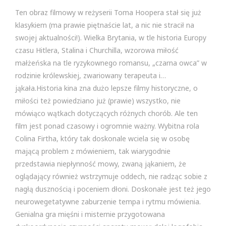
Ten obraz filmowy w reżyserii Toma Hoopera stał się już
klasykiem (ma prawie piętnaście lat, a nic nie stracił na
swojej aktualności!). Wielka Brytania, w tle historia Europy
czasu Hitlera, Stalina i Churchilla, wzorowa miłość
małżeńska na tle ryzykownego romansu, „czarna owca” w
rodzinie królewskiej, zwariowany terapeuta i…
jąkała.Historia kina zna dużo lepsze filmy historyczne, o
miłości też powiedziano już (prawie) wszystko, nie
mówiąco wątkach dotyczących różnych chorób. Ale ten
film jest ponad czasowy i ogromnie ważny. Wybitna rola
Colina Firtha, który tak doskonale wciela się w osobę
mającą problem z mówieniem, tak wiarygodnie
przedstawia niepłynność mowy, zwaną jąkaniem, że
oglądający również wstrzymuje oddech, nie radząc sobie z
nagłą dusznością i poceniem dłoni. Doskonałe jest też jego
neurowegetatywne zaburzenie tempa i rytmu mówienia.
Genialna gra mięśni i misternie przygotowana