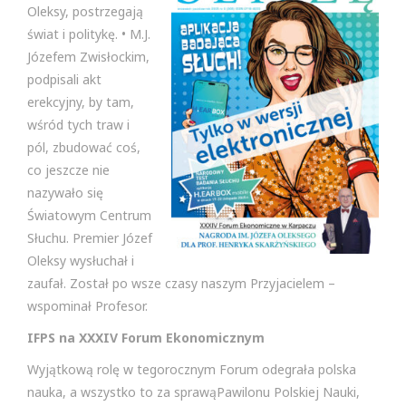
Oleksy, postrzegają
świat i politykę. • M.J.
Józefem Zwisłockim,
podpisali akt
erekcyjny, by tam,
wśród tych traw i
pól, zbudować coś,
co jeszcze nie
nazywało się
Światowym Centrum
Słuchu. Premier Józef
Oleksy wysłuchał i
zaufał. Został po wsze czasy naszym Przyjacielem –
wspominał Profesor.
IFPS na XXXIV Forum Ekonomicznym
Wyjątkową rolę w tegorocznym Forum odegrała polska
nauka, a wszystko to za sprawąPawilonu Polskiej Nauki,