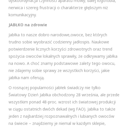
dyskoordynacja czynności aparatu mowy; dalej logofobia,
nerwica i szereg frustracji o charakterze głębszym niż
komunikacyjny.
JABŁKO na zdrowie
Jabłka to nasze dobro narodowe,owoce, bez których
trudno sobie wyobrazić codzienny jadłospis. Naukowe
potwierdzenie licznych korzyści zdrowotnych oraz trend
spożycia owoców lokalnych sprawiły, że odkrywamy jabłka
na nowo. A choć znamy podstawowe zalety tego owocu,
nie zdajemy sobie sprawy ze wszystkich korzyści, jakie
jabłka nam oferują.
O rosnącej popularności jabłek świadczy nie tylko
Światowy Dzień Jabłka obchodzony 28 września, ale przede
wszystkim ponad 48-proc. wzrost ich światowej produkcji
w ciągu ostatnich dwóch dekad (wg FAO). Jabłka to także
jeden z najbardziej rozpoznawalnych i lubianych owoców
na świecie – znajdziemy je niemal w każdym sklepie,