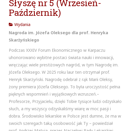
Słyszę nr 5 (Wrzesień-
cja w
Październik)
Wydania
Nagroda im. Józefa Oleksego
dla prof. Henryka
Skarżyńskiego
Podczas XXXIV Forum Ekonomicznego w Karpaczu
uhonorowano wybitne postaci świata nauki i innowacji,
wręczając wiele prestiżowych nagród, w tym Nagrodę im.
Józefa Oleksego. W 2025 roku laur ten otrzymał prof.
Henryk Skarżyński. Nagrodę odebrał z rąk Marii Oleksy,
żony premiera Józefa Oleksego. To była uroczystość pełna
pięknych wspomnień i wyjątkowych wzruszeń.–
Profesorze, Przyjacielu, dzięki Tobie tysiące ludzi odzyskało
słuch, a my wszyscy odzyskaliśmy wiarę w moc pasji i
dobra. Środowisko lekarskie w Polsce jest dumne, że ma w
swoich szeregach taką osobowość jak Ty – powiedział
prof. Andrzej Matyja, prezes Naczelnej Rady Lekarskiej