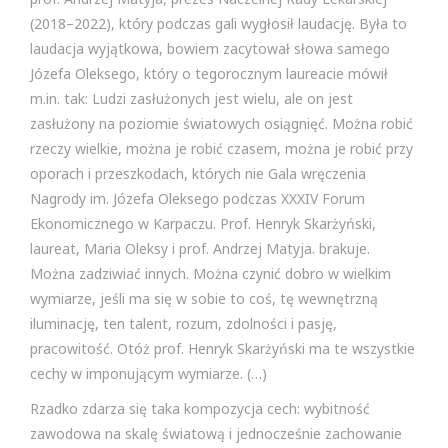
(2018–2022), który podczas gali wygłosił laudację. Była to
laudacja wyjątkowa, bowiem zacytował słowa samego
Józefa Oleksego, który o tegorocznym laureacie mówił
m.in. tak: Ludzi zasłużonych jest wielu, ale on jest
zasłużony na poziomie światowych osiągnięć. Można robić
rzeczy wielkie, można je robić czasem, można je robić przy
oporach i przeszkodach, których nie Gala wręczenia
Nagrody im. Józefa Oleksego podczas XXXIV Forum
Ekonomicznego w Karpaczu. Prof. Henryk Skarżyński,
laureat, Maria Oleksy i prof. Andrzej Matyja. brakuje.
Można zadziwiać innych. Można czynić dobro w wielkim
wymiarze, jeśli ma się w sobie to coś, tę wewnętrzną
iluminację, ten talent, rozum, zdolności i pasję,
pracowitość. Otóż prof. Henryk Skarżyński ma te wszystkie
cechy w imponującym wymiarze. (…)
Rzadko zdarza się taka kompozycja cech: wybitność
zawodowa na skalę światową i jednocześnie zachowanie