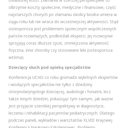
osłabionej kości. Złamania w szerszej perspektywie to
olbrzymie koszty społeczne, medyczne i finansowe, część
najstarszych chorych po złamaniu okolicy biodra umiera w
ciągu roku lub nie wraca do wcześniejszej aktywności. Stąd
osteoporoza jest problemem społecznym współczesnych
państw rozwiniętych, podkreślali eksperci. Jej rozwojowi
sprzyjają coraz dłuższe życie, zmniejszona aktywność
fizyczna, inne choroby czy stosowane leki (osteoporoza
wtórna).
Dziecięcy słuch pod opieką specjalistów
Konferencja UCHO co roku gromadzi wybitnych ekspertów
i wiodących specjalistów nie tylko z dziedziny
otorynolaryngologii dziecięcej, audiologii i foniatrii, lecz
także innych dziedzin, pokazując tym samym, jak ważne
jest przyjęcie szerokiej perspektywy w diagnostyce,
leczeniu i rehabilitacji pacjentów pediatrycznych. Dlatego
podczas paneli, wykładów i warsztatów XLVIII Krajowej
Konferencji Naukowo-Szkoleniowej „Problemy