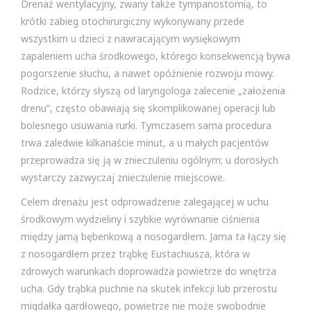
Drenaż wentylacyjny, zwany także tympanostomią, to
krótki zabieg otochirurgiczny wykonywany przede
wszystkim u dzieci z nawracającym wysiękowym
zapaleniem ucha środkowego, którego konsekwencją bywa
pogorszenie słuchu, a nawet opóźnienie rozwoju mowy.
Rodzice, którzy słyszą od laryngologa zalecenie „założenia
drenu”, często obawiają się skomplikowanej operacji lub
bolesnego usuwania rurki. Tymczasem sama procedura
trwa zaledwie kilkanaście minut, a u małych pacjentów
przeprowadza się ją w znieczuleniu ogólnym; u dorosłych
wystarczy zazwyczaj znieczulenie miejscowe.
Celem drenażu jest odprowadzenie zalegającej w uchu
środkowym wydzieliny i szybkie wyrównanie ciśnienia
między jamą bębenkową a nosogardłem. Jama ta łączy się
z nosogardłem przez trąbkę Eustachiusza, która w
zdrowych warunkach doprowadza powietrze do wnętrza
ucha. Gdy trąbka puchnie na skutek infekcji lub przerostu
migdałka gardłowego, powietrze nie może swobodnie