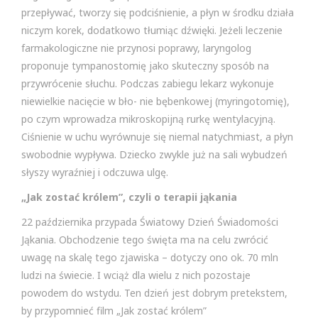
przepływać, tworzy się podciśnienie, a płyn w środku działa
niczym korek, dodatkowo tłumiąc dźwięki. Jeżeli leczenie
farmakologiczne nie przynosi poprawy, laryngolog
proponuje tympanostomię jako skuteczny sposób na
przywrócenie słuchu. Podczas zabiegu lekarz wykonuje
niewielkie nacięcie w bło- nie bębenkowej (myringotomię),
po czym wprowadza mikroskopijną rurkę wentylacyjną.
Ciśnienie w uchu wyrównuje się niemal natychmiast, a płyn
swobodnie wypływa. Dziecko zwykle już na sali wybudzeń
słyszy wyraźniej i odczuwa ulgę.
„Jak zostać królem”, czyli o terapii jąkania
22 października przypada Światowy Dzień Świadomości
Jąkania. Obchodzenie tego święta ma na celu zwrócić
uwagę na skalę tego zjawiska – dotyczy ono ok. 70 mln
ludzi na świecie. I wciąż dla wielu z nich pozostaje
powodem do wstydu. Ten dzień jest dobrym pretekstem,
by przypomnieć film „Jak zostać królem”