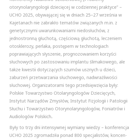
otorynolaryngologii dziecięcej w codziennej praktyce” –
UCHO 2025, obywającej się w dniach 25–27 września w
Kajetanach nie zabrakło tematów związanych m.in. z
genetycznymi uwarunkowaniami niedosłuchów, z
jednostronną głuchotą, częściową głuchotą, leczeniem
otosklerozy, perlaka, postępem w technologiach
poprawiających słyszenie, prognozowaniem korzyści
słuchowych po zastosowaniu implantu ślimakowego, ale
także kwestii dotyczących szumów usznych u dzieci,
zaburzeń przetwarzania słuchowego, nadwrażliwości
słuchowej. Organizatorami tego przedsięwzięcia były:
Polskie Towarzystwo Otolaryngologów Dziecięcych,
Instytut Narządów Zmysłów, Instytut Fizjologii i Patologii
Słuchu i Towarzystwo Otorynolaryngologów, Foniatrów i
Audiologów Polskich
.
Były to trzy dni intensywnej wymiany wiedzy – konferencja
UCHO 2025 zgromadziła ponad 800 specjalistów, koncen-