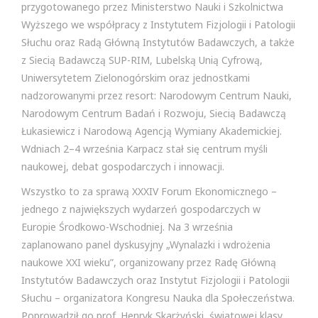
przygotowanego przez Ministerstwo Nauki i Szkolnictwa
Wyższego we współpracy z Instytutem Fizjologii i Patologii
Słuchu oraz Radą Główną Instytutów Badawczych, a także
z Siecią Badawczą SUP-RIM, Lubelską Unią Cyfrową,
Uniwersytetem Zielonogórskim oraz jednostkami
nadzorowanymi przez resort: Narodowym Centrum Nauki,
Narodowym Centrum Badań i Rozwoju, Siecią Badawczą
Łukasiewicz i Narodową Agencją Wymiany Akademickiej.
Wdniach 2–4 września Karpacz stał się centrum myśli
naukowej, debat gospodarczych i innowacji.
Wszystko to za sprawą XXXIV Forum Ekonomicznego –
jednego z największych wydarzeń gospodarczych w
Europie Środkowo-Wschodniej. Na 3 września
zaplanowano panel dyskusyjny „Wynalazki i wdrożenia
naukowe XXI wieku”, organizowany przez Radę Główną
Instytutów Badawczych oraz Instytut Fizjologii i Patologii
Słuchu – organizatora Kongresu Nauka dla Społeczeństwa.
Poprowadził go prof. Henryk Skarżyński, światowej klasy