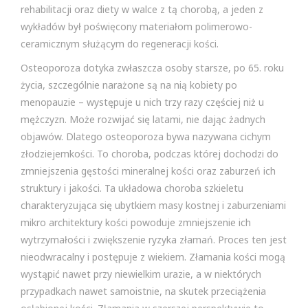
rehabilitacji oraz diety w walce z tą chorobą, a jeden z
wykładów był poświęcony materiałom polimerowo-
ceramicznym służącym do regeneracji kości.
Osteoporoza dotyka zwłaszcza osoby starsze, po 65. roku
życia, szczególnie narażone są na nią kobiety po
menopauzie – występuje u nich trzy razy częściej niż u
mężczyzn. Może rozwijać się latami, nie dając żadnych
objawów. Dlatego osteoporoza bywa nazywana cichym
złodziejemkości. To choroba, podczas której dochodzi do
zmniejszenia gęstości mineralnej kości oraz zaburzeń ich
struktury i jakości. Ta układowa choroba szkieletu
charakteryzująca się ubytkiem masy kostnej i zaburzeniami
mikro architektury kości powoduje zmniejszenie ich
wytrzymałości i zwiększenie ryzyka złamań. Proces ten jest
nieodwracalny i postępuje z wiekiem. Złamania kości mogą
wystąpić nawet przy niewielkim urazie, a w niektórych
przypadkach nawet samoistnie, na skutek przeciążenia