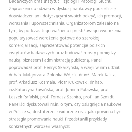
Badawczych oraz Instytut Fizjologii i Patologii Słuchu.
Zaproszeni do udziału w dyskusji naukowcy podzielili się
doświadczeniami dotyczącymi swoich odkryć, ich promocji,
wdrażania i upowszechniania. Organizatorom zależało na
tym, by podczas tego ważnego i prestiżowego wydarzenia
popularyzować wdrożenia gotowe do szerokiej
komercjalizacji, zaprezentować potencjał polskich
instytutów badawczych oraz budować mosty pomiędzy
nauką, biznesem i administracją publiczną. Panel
poprowadził prof. Henryk Skarżyński, a wzięli w nim udział:
dr hab. Małgorzata Golonka-Wójcik, dr inż. Marek Kalita,
prof. Arkadiusz Kosmala, Piotr Krukowski, dr hab.
inż.Katarzyna Ławińska, prof. Joanna Puławska, prof.
Leszek Rafalski, prof. Tomasz Szapiro, prof. Jan Szmidt.
Paneliści dyskutowali m.in. o tym, czy osiągnięcia naukowe
w Polsce są dostatecznie widoczne oraz jaka powinna być
strategia promowania nauki. Przedstawili przykłady
konkretnych wdrożeń własnych: