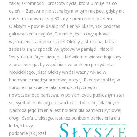
takiej skromności i prostoty bycia, która ujmuje na co
dzień. – Zapewne nie stanąłbym w tym miejscu, gdyby nie
nasza rozmowa przed 30 laty z premierem Józefem
Oleksym – powie- dział prof. Henryk Skarżyński podczas
gali wręczenia nagród. Dla mnie jest to wyjątkowe
wyróżnienie, a premier Józef Oleksy jest osobą, która
zapisała się w sposób wyjątkowy w pamięci i historii
Instytutu, którym kieruję. – Mówiłem o wiosce Kajetany i
zaprosiłem go, by wspólnie z wnuczkiem prezydenta
Mościckiego, Józef Oleksy wniósł ważny wkład w
budowanie międzynarodowej pozycji Rzeczpospolitej w
Europie i na świecie jako demokratycznego i
nowoczesnego państwa. W polskim życiu publicznym stał
się symbolem dialogu, otwartości i tolerancji dla innych.
Nagroda Jego imienia jest hołdem dla pamięci i życiowej
drogi Józefa Oleksego. Jest też
punktem odniesienia dla
ludzi, którzy
podobnie jak Józef