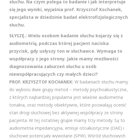
słuchu. Na czym polega to badanie i jak interpretuje
się jego wyniki, wyjaśnia prof. Krzysztof Kochanek,
specjalista w dziedzinie badań elektrofizjologicznych
słuchu.
SŁYSZĘ.: Wielu osobom badanie słuchu kojarzy się z
audiometrią, podczas której pacjent naciska
przycisk, gdy usłyszy ton w słuchawce. Wymaga to
współpracy z jego strony. Jakie mamy możliwości
diagnozowania zaburzeń słuchu u osób
niewspółpracujących czy małych dzieci?
PROF. KRZYSZTOF KOCHANEK:
W badaniach słuchu mamy
do wyboru dwie grupy metod – metody psychoakustyczne,
z których najbardziej popularna jest właśnie audiometria
tonalna, oraz metody obiektywne, które pozwalają ocenić
stan drogi słuchowej bez aktywnej współpracy ze strony
pacjenta. W tej ostatniej grupie mamy trzy metody. Są to
audiometria impedancyjna, emisje otoakustyczne (OAE) i
słuchowe potencjały wywołane (SPW). Wśród słuchowych