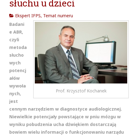
słuchu u dzieci
cja w
Ekspert IFPS
,
Temat numeru
Badani
e ABR,
czyli
metoda
słucho
wych
potencj
ałów
wywoła
Prof. Krzysztof Kochanek
nych,
jest
cennym narzędziem w diagnostyce audiologicznej.
Niewielkie potencjały powstające w pniu mózgu w
wyniku pobudzenia ucha dźwiękiem dostarczają
bowiem wielu informacji o funkcjonowaniu narządu