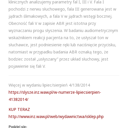
klinicznych analizujemy parametry fal I, III i V. Fala I
pochodzi z nerwu słuchowego, fala III generowana jest w
jądrach ślimakowych, a fala V w jądrach wstęgi bocznej.
Obecność fali V w zapisie ABR jest istotna przy
wyznaczaniu progu słyszenia. W badaniu audiometrycznym
wskaźnikiem reakcji pacjenta na to, że usłyszał ton w
słuchawce, jest podniesienie ręki lub naciśnięcie przycisku,
natomiast w przypadku badania ABR oznaką tego, że
bodziec został „usłyszany” przez układ słuchowy, jest
pojawienie się fali V.
Więcej w wydaniu lipiec/sierpień 4/138/2014
https://slysze.inz.waw.pl/w-numerze-lipiecsierpien-
41382014/
KUP TERAZ
http://www.inz.waw.pl/web/wydawnictwa/isklep.php
Podziel się: